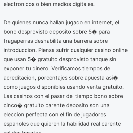
electronicos o bien medios digitales.
De quienes nunca hallan jugado en internet, el
bono desprovisto deposito sobre 5� para
tragaperras deshabilita una barrera sobre
introduccion. Piensa sufrir cualquier casino online
que usan 5� gratuito desprovisto tanque sin
exponer tu dinero. Verificamos tiempos de
acreditacion, porcentajes sobre apuesta asi�
como juegos disponibles usando venta gratuito.
Las casinos con el pasar del tiempo bono sobre
cinco� gratuito carente deposito son una
eleccion perfecta con el fin de jugadores
espanoles que quieren la habilidad real carente
salidas baratos.