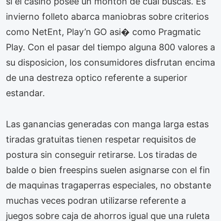
si el casino posee un monton de cual buscas. Es
invierno folleto abarca maniobras sobre criterios
como NetEnt, Play’n GO asi� como Pragmatic
Play. Con el pasar del tiempo alguna 800 valores a
su disposicion, los consumidores disfrutan encima
de una destreza optico referente a superior
estandar.
Las ganancias generadas con manga larga estas
tiradas gratuitas tienen respetar requisitos de
postura sin conseguir retirarse. Los tiradas de
balde o bien freespins suelen asignarse con el fin
de maquinas tragaperras especiales, no obstante
muchas veces podran utilizarse referente a
juegos sobre caja de ahorros igual que una ruleta