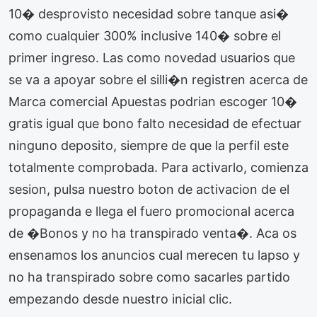
10� desprovisto necesidad sobre tanque asi�
como cualquier 300% inclusive 140� sobre el
primer ingreso. Las como novedad usuarios que
se va a apoyar sobre el silli�n registren acerca de
Marca comercial Apuestas podrian escoger 10�
gratis igual que bono falto necesidad de efectuar
ninguno deposito, siempre de que la perfil este
totalmente comprobada. Para activarlo, comienza
sesion, pulsa nuestro boton de activacion de el
propaganda e llega el fuero promocional acerca
de �Bonos y no ha transpirado venta�. Aca os
ensenamos los anuncios cual merecen tu lapso y
no ha transpirado sobre como sacarles partido
empezando desde nuestro inicial clic.