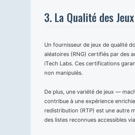
3. La Qualité des Jeux
Un fournisseur de jeux de qualité 
aléatoires (RNG) certifiés par de
iTech Labs. Ces certifications garan
non manipulés.
De plus, une variété de jeux — mach
contribue à une expérience enrichie
redistribution (RTP) est une autre m
des listes reconnues accessibles via