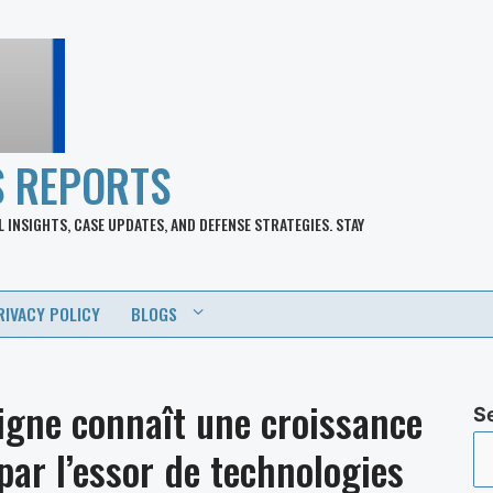
S REPORTS
INSIGHTS, CASE UPDATES, AND DEFENSE STRATEGIES. STAY
RIVACY POLICY
BLOGS
igne connaît une croissance
S
par l’essor de technologies