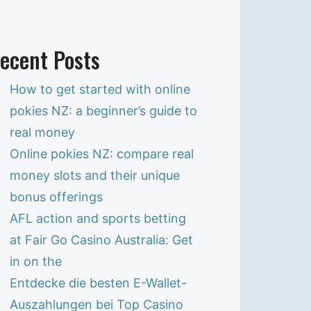
ecent Posts
How to get started with online
pokies NZ: a beginner’s guide to
real money
Online pokies NZ: compare real
money slots and their unique
bonus offerings
AFL action and sports betting
at Fair Go Casino Australia: Get
in on the
Entdecke die besten E-Wallet-
Auszahlungen bei Top Casino