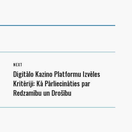
NEXT
Digitālo Kazino Platformu Izvēles
Next
Kritēriji: Kā Pārliecināties par
post:
Redzamību un Drošību