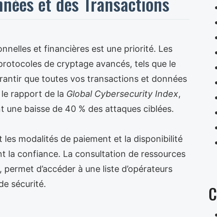
nnées et des Transactions
nelles et financières est une priorité. Les
 protocoles de cryptage avancés, tels que le
rantir que toutes vos transactions et données
 le rapport de la
Global Cybersecurity Index
,
nt une baisse de 40 % des attaques ciblées.
 les modalités de paiement et la disponibilité
nt la confiance. La consultation de ressources
 permet d’accéder à une liste d’opérateurs
de sécurité.
C