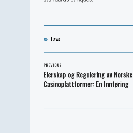
Categories
Laws
Post
PREVIOUS
navigation
Eierskap og Regulering av Norske
Previous
Casinoplattformer: En Innføring
post: