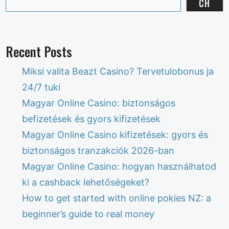
CH
Recent Posts
Miksi valita Beazt Casino? Tervetulobonus ja
24/7 tuki
Magyar Online Casino: biztonságos
befizetések és gyors kifizetések
Magyar Online Casino kifizetések: gyors és
biztonságos tranzakciók 2026-ban
Magyar Online Casino: hogyan használhatod
ki a cashback lehetőségeket?
How to get started with online pokies NZ: a
beginner’s guide to real money