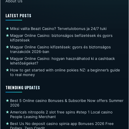
About Us
LATEST POSTS
★
Miksi valita Beazt Casino? Tervetulobonus ja 24/7 tuki
★
Magyar Online Casino: biztonságos befizetések és gyors
kifizetések
★
Magyar Online Casino kifizetések: gyors és biztonságos
tranzakciók 2026-ban
★
Magyar Online Casino: hogyan használhatod ki a cashback
lehetőségeket?
★
How to get started with online pokies NZ: a beginner’s guide
to real money
TRENDING UPDATES
★
Best 5 Online casino Bonuses & Subscribe Now offers Summer
2026
★
America’s nitropolis 2 slot free spins #step 1 Local casino
People Leasing Merchant
★
Best Us No deposit casino spinia app Bonuses 2026 Free
Dollars, Zero Credit