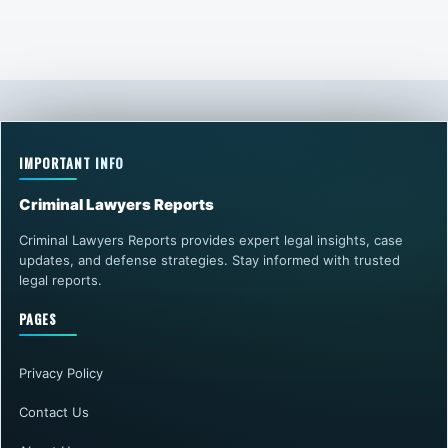
IMPORTANT INFO
Criminal Lawyers Reports
Criminal Lawyers Reports provides expert legal insights, case
updates, and defense strategies. Stay informed with trusted
legal reports.
PAGES
Privacy Policy
Contact Us