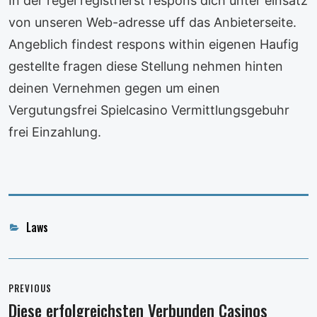
In der regel registrierst respons dich unter einsatz
von unseren Web-adresse uff das Anbieterseite.
Angeblich findest respons within eigenen Haufig
gestellte fragen diese Stellung nehmen hinten
deinen Vernehmen gegen um einen
Vergutungsfrei Spielcasino Vermittlungsgebuhr
frei Einzahlung.
Categories
Laws
Post
navigation
PREVIOUS
Diese erfolgreichsten Verbunden Casinos
Previous