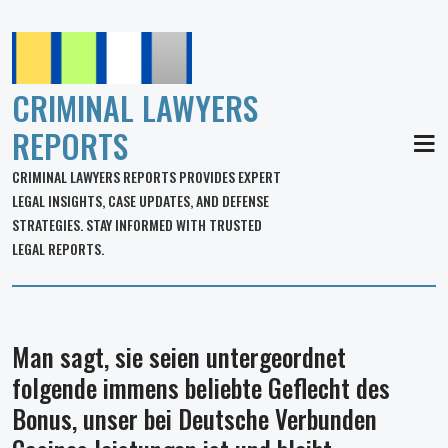
CRIMINAL LAWYERS
REPORTS
MEN
CRIMINAL LAWYERS REPORTS PROVIDES EXPERT
LEGAL INSIGHTS, CASE UPDATES, AND DEFENSE
STRATEGIES. STAY INFORMED WITH TRUSTED
LEGAL REPORTS.
Man sagt, sie seien untergeordnet
folgende immens beliebte Geflecht des
Bonus, unser bei Deutsche Verbunden