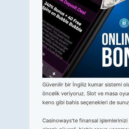
Güvenilir bir İngiliz kumar sistemi 
öncelik veriyoruz. Slot ve masa oyunl
keno gibi bahis seçenekleri de sunu
Casinoways'te finansal işlemlerini