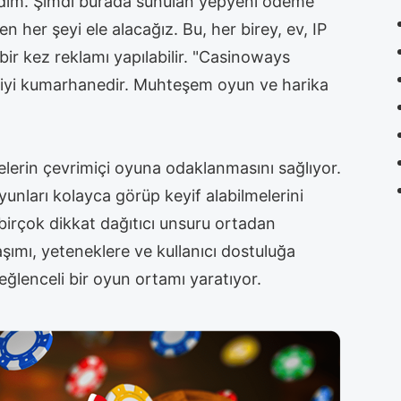
adım. Şimdi burada sunulan yepyeni ödeme
 her şeyi ele alacağız. Bu, her birey, ev, IP
bir kez reklamı yapılabilir. "Casinoways
 iyi kumarhanedir. Muhteşem oyun ve harika
elerin çevrimiçi oyuna odaklanmasını sağlıyor.
oyunları kolayca görüp keyif alabilmelerini
birçok dikkat dağıtıcı unsuru ortadan
şımı, yeteneklere ve kullanıcı dostuluğa
 eğlenceli bir oyun ortamı yaratıyor.