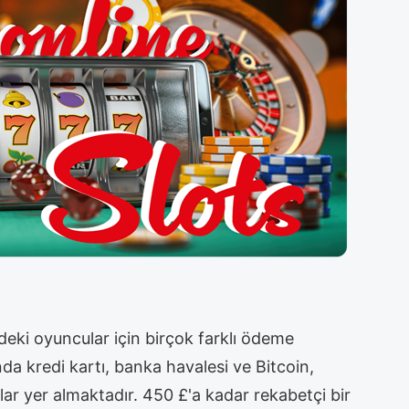
eki oyuncular için birçok farklı ödeme
da kredi kartı, banka havalesi ve Bitcoin,
ar yer almaktadır. 450 £'a kadar rekabetçi bir