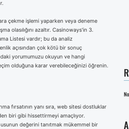
r.
para çekme işlemi yaparken veya deneme
ma olasılığını azaltır. Casinoways'in 3.
ma Listesi vardır; bu da analiz
enlik açısından çok kötü bir sonuç
ndaki yorumumuzu okuyun ve hangi
çim olduğuna karar verebileceğinizi öğrenin.
R
No
ma fırsatının yanı sıra, web sitesi dostluklar
en biri gibi hissettirmeyi amaçlıyor.
A
nusunun değerini tanıtmak mükemmel bir