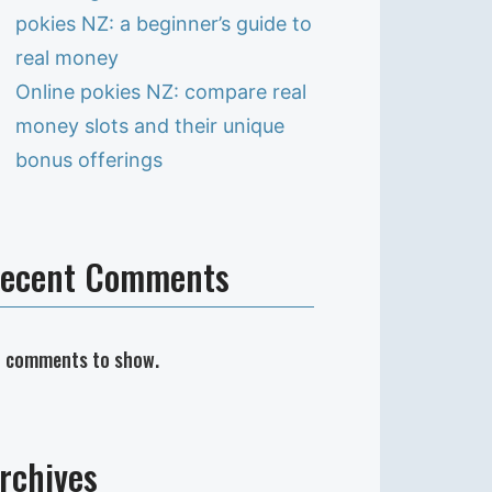
pokies NZ: a beginner’s guide to
real money
Online pokies NZ: compare real
money slots and their unique
bonus offerings
ecent Comments
 comments to show.
rchives