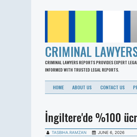
CRIMINAL LAWYER
CRIMINAL LAWYERS REPORTS PROVIDES EXPERT LEGAL 
INFORMED WITH TRUSTED LEGAL REPORTS.
HOME
ABOUT US
CONTACT US
P
İngiltere'de %100 ücr
TASBIHA.RAMZAN
JUNE 6, 2026