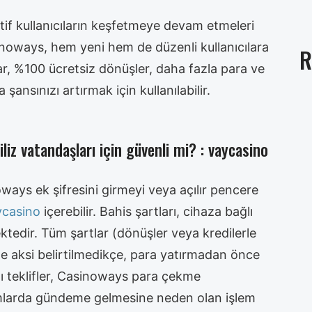
ktif kullanıcıların keşfetmeye devam etmeleri
sinoways, hem yeni hem de düzenli kullanıcılara
R
lar, %100 ücretsiz dönüşler, daha fazla para ve
şansınızı artırmak için kullanılabilir.
iz vatandaşları için güvenli mi?
: vaycasino
oways ek şifresini girmeyi veya açılır pencere
ycasino
içerebilir. Bahis şartları, cihaza bağlı
ktedir. Tüm şartlar (dönüşler veya kredilerle
de aksi belirtilmedikçe, para yatırmadan önce
zı teklifler, Casinoways para çekme
mlarda gündeme gelmesine neden olan işlem