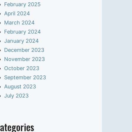
February 2025
April 2024
March 2024
February 2024
January 2024
December 2023
November 2023
October 2023
September 2023
August 2023
July 2023
ategories