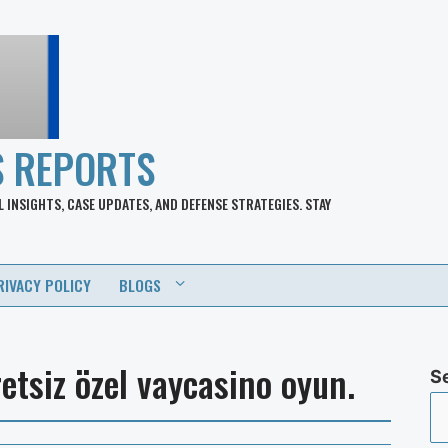
S REPORTS
INSIGHTS, CASE UPDATES, AND DEFENSE STRATEGIES. STAY
RIVACY POLICY
BLOGS
etsiz özel vaycasino oyun.
S