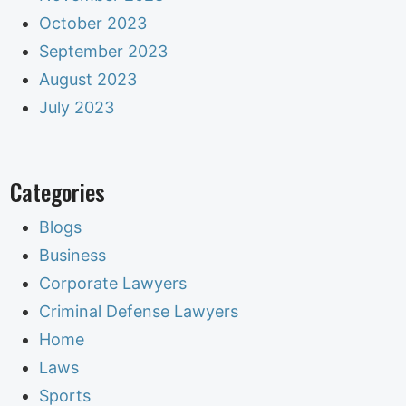
October 2023
September 2023
August 2023
July 2023
Categories
Blogs
Business
Corporate Lawyers
Criminal Defense Lawyers
Home
Laws
Sports