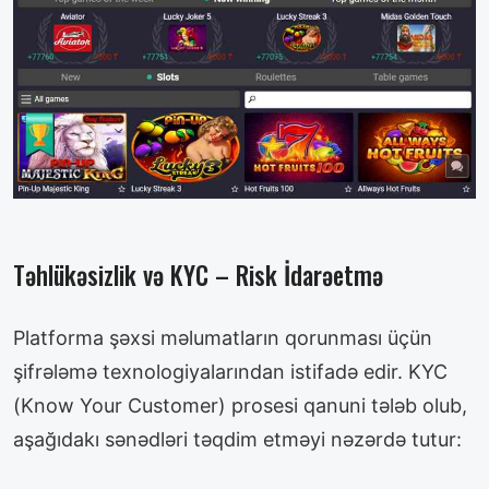
Təhlükəsizlik və KYC – Risk İdarəetmə
Platforma şəxsi məlumatların qorunması üçün
şifrələmə texnologiyalarından istifadə edir. KYC
(Know Your Customer) prosesi qanuni tələb olub,
aşağıdakı sənədləri təqdim etməyi nəzərdə tutur: