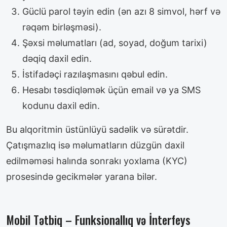
Güclü parol təyin edin (ən azı 8 simvol, hərf və
rəqəm birləşməsi).
Şəxsi məlumatları (ad, soyad, doğum tarixi)
dəqiq daxil edin.
İstifadəçi razılaşmasını qəbul edin.
Hesabı təsdiqləmək üçün email və ya SMS
kodunu daxil edin.
Bu alqoritmin üstünlüyü sadəlik və sürətdir.
Çatışmazlıq isə məlumatların düzgün daxil
edilməməsi halında sonrakı yoxlama (KYC)
prosesində gecikmələr yarana bilər.
Mobil Tətbiq – Funksionallıq və İnterfeys