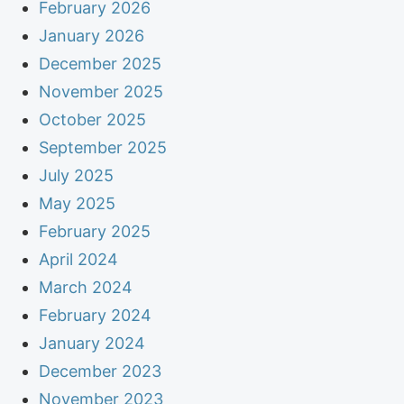
February 2026
January 2026
December 2025
November 2025
October 2025
September 2025
July 2025
May 2025
February 2025
April 2024
March 2024
February 2024
January 2024
December 2023
November 2023