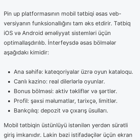
Pin up platformasının mobil tətbiqi əsas veb-
versiyanın funksionallığını tam əks etdirir. Tətbiq
iOS və Android əməliyyat sistemləri üçün
optimallaşdırılıb. İnterfeysdə əsas bölmələr
aşağıdakı kimidir:
Ana səhifə: kateqoriyalar üzrə oyun kataloqu.
Canlı kazino: real dilerlərlə oyunlar.
Bonus bölməsi: aktiv təkliflər və şərtlər.
Profil: şəxsi məlumatlar, tarixçə, limitlər.
Bankçılıq: depozit və çıxarış üsulları.
Mobil tətbiqin üstünlüyü istənilən yerdən sürətli
giriş imkanıdır. Lakin bəzi istifadəçilər üçün ekran