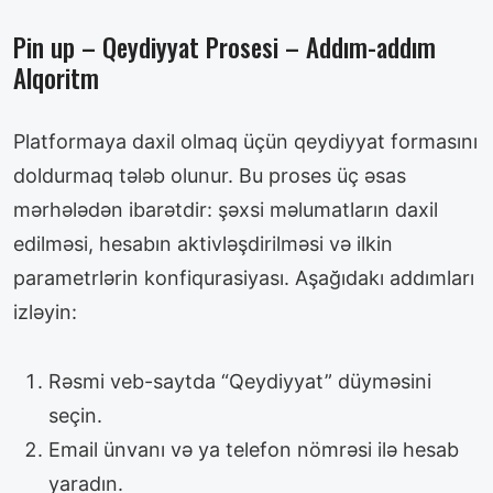
Pin up – Qeydiyyat Prosesi – Addım-addım
Alqoritm
Platformaya daxil olmaq üçün qeydiyyat formasını
doldurmaq tələb olunur. Bu proses üç əsas
mərhələdən ibarətdir: şəxsi məlumatların daxil
edilməsi, hesabın aktivləşdirilməsi və ilkin
parametrlərin konfiqurasiyası. Aşağıdakı addımları
izləyin:
Rəsmi veb-saytda “Qeydiyyat” düyməsini
seçin.
Email ünvanı və ya telefon nömrəsi ilə hesab
yaradın.