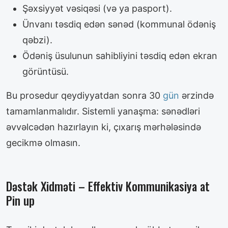
Şəxsiyyət vəsiqəsi (və ya pasport).
Ünvanı təsdiq edən sənəd (kommunal ödəniş
qəbzi).
Ödəniş üsulunun sahibliyini təsdiq edən ekran
görüntüsü.
Bu prosedur qeydiyyatdan sonra 30
gün
ərzində
tamamlanmalıdır. Sistemli yanaşma: sənədləri
əvvəlcədən hazırlayın ki, çıxarış mərhələsində
gecikmə olmasın.
Dəstək Xidməti – Effektiv Kommunikasiya at
Pin up