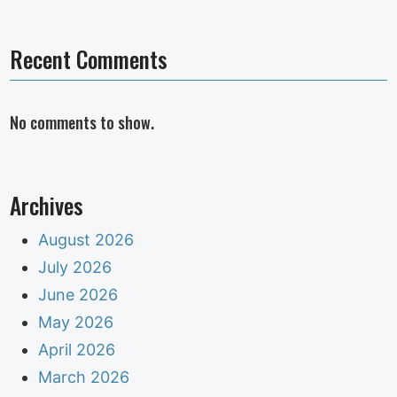
Recent Comments
No comments to show.
Archives
August 2026
July 2026
June 2026
May 2026
April 2026
March 2026