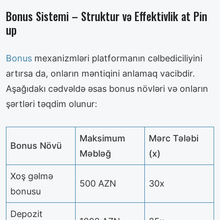
Bonus Sistemi – Struktur və Effektivlik at Pin
up
Bonus
mexanizmləri platformanın cəlbediciliyini
artırsa da, onların məntiqini anlamaq vacibdir.
Aşağıdakı cədvəldə əsas bonus növləri və onların
şərtləri təqdim olunur:
Maksimum
Mərc Tələbi
Bonus Növü
Məbləğ
(x)
Xoş gəlmə
500 AZN
30x
bonusu
Depozit