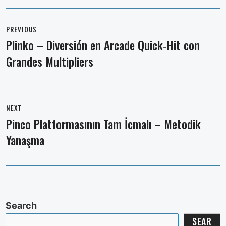
Post
navigation
PREVIOUS
Plinko – Diversión en Arcade Quick‑Hit con
Previous
Grandes Multipliers
post:
NEXT
Pinco Platformasının Tam İcmalı – Metodik
Next
Yanaşma
post:
Search
SEAR