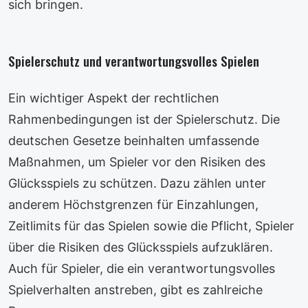
sich bringen.
Spielerschutz und verantwortungsvolles Spielen
Ein wichtiger Aspekt der rechtlichen
Rahmenbedingungen ist der Spielerschutz. Die
deutschen Gesetze beinhalten umfassende
Maßnahmen, um Spieler vor den Risiken des
Glücksspiels zu schützen. Dazu zählen unter
anderem Höchstgrenzen für Einzahlungen,
Zeitlimits für das Spielen sowie die Pflicht, Spieler
über die Risiken des Glücksspiels aufzuklären.
Auch für Spieler, die ein verantwortungsvolles
Spielverhalten anstreben, gibt es zahlreiche