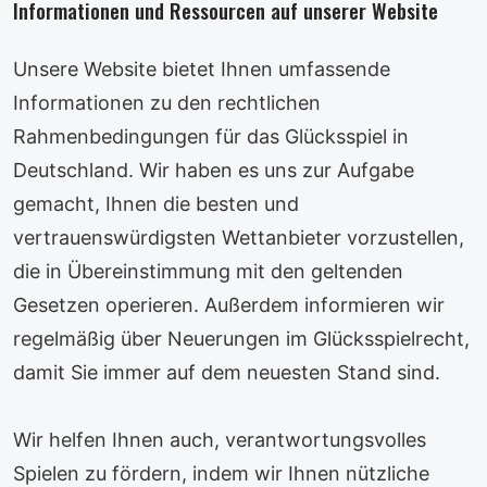
Informationen und Ressourcen auf unserer Website
Unsere Website bietet Ihnen umfassende
Informationen zu den rechtlichen
Rahmenbedingungen für das Glücksspiel in
Deutschland. Wir haben es uns zur Aufgabe
gemacht, Ihnen die besten und
vertrauenswürdigsten Wettanbieter vorzustellen,
die in Übereinstimmung mit den geltenden
Gesetzen operieren. Außerdem informieren wir
regelmäßig über Neuerungen im Glücksspielrecht,
damit Sie immer auf dem neuesten Stand sind.
Wir helfen Ihnen auch, verantwortungsvolles
Spielen zu fördern, indem wir Ihnen nützliche