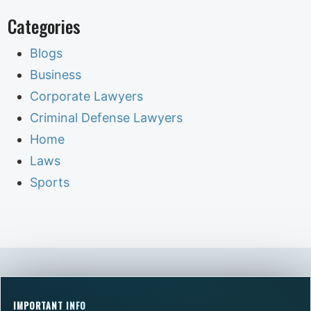
Categories
Blogs
Business
Corporate Lawyers
Criminal Defense Lawyers
Home
Laws
Sports
IMPORTANT INFO