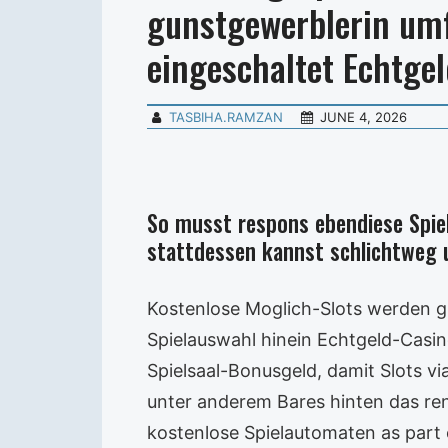
gunstgewerblerin umf
eingeschaltet Echtgel
TASBIHA.RAMZAN
JUNE 4, 2026
So musst respons ebendiese Spiel
stattdessen kannst schlichtweg 
Kostenlose Moglich-Slots werden gu
Spielauswahl hinein Echtgeld-Casino
Spielsaal-Bonusgeld, damit Slots v
unter anderem Bares hinten das re
kostenlose Spielautomaten as part of