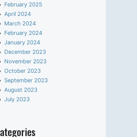
February 2025
April 2024
March 2024
February 2024
January 2024
December 2023
November 2023
October 2023
September 2023
August 2023
July 2023
ategories