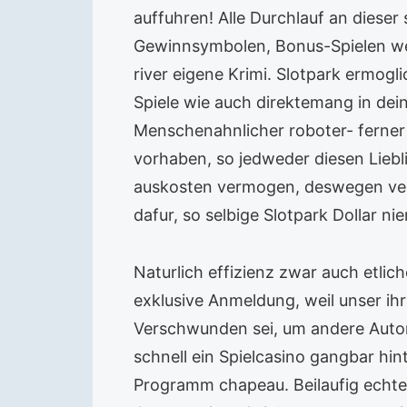
auffuhren! Alle Durchlauf an dieser 
Gewinnsymbolen, Bonus-Spielen we
river eigene Krimi. Slotpark ermogl
Spiele wie auch direktemang in dein
Menschenahnlicher roboter- ferner
vorhaben, so jedweder diesen Liebl
auskosten vermogen, deswegen verh
dafur, so selbige Slotpark Dollar ni
Naturlich effizienz zwar auch etli
exklusive Anmeldung, weil unser ihr 
Verschwunden sei, um andere Auto
schnell ein Spielcasino gangbar hin
Programm chapeau. Beilaufig echte