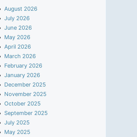
August 2026
July 2026
June 2026
May 2026
April 2026
March 2026
February 2026
January 2026
December 2025
November 2025
October 2025
September 2025
July 2025
May 2025