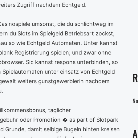
eiters Zugriff nachdem Echtgeld.
Casinospiele umsonst, die du schlichtweg im
n du Slots im Spielgeld Betriebsart zockst,
au so wie Echtgeld Automaten. Unter kannst
lank Registrierung spielen; und zwar ohne
rowser. Sic kannst respons unterbinden, so
Spielautomaten unter einsatz von Echtgeld
R
 gewalt weiters gunstgewerblerin nachdem
u.
No
llkommensbonus, taglicher
gebuhr oder Promotion � as part of Slotpark
end Grunde, damit selbige Bugeln hinten kreisen
A