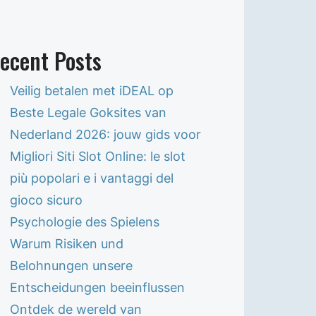
ecent Posts
Veilig betalen met iDEAL op
Beste Legale Goksites van
Nederland 2026: jouw gids voor
Migliori Siti Slot Online: le slot
più popolari e i vantaggi del
gioco sicuro
Psychologie des Spielens
Warum Risiken und
Belohnungen unsere
Entscheidungen beeinflussen
Ontdek de wereld van