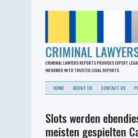
CRIMINAL LAWYER
CRIMINAL LAWYERS REPORTS PROVIDES EXPERT LEGAL 
INFORMED WITH TRUSTED LEGAL REPORTS.
HOME
ABOUT US
CONTACT US
P
Slots werden ebendi
meisten gespielten Ca