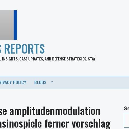
S REPORTS
INSIGHTS, CASE UPDATES, AND DEFENSE STRATEGIES. STAY
RIVACY POLICY
BLOGS
ese amplitudenmodulation
S
sinospiele ferner vorschlag