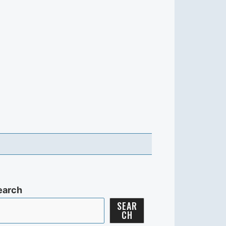
earch
SEAR
CH