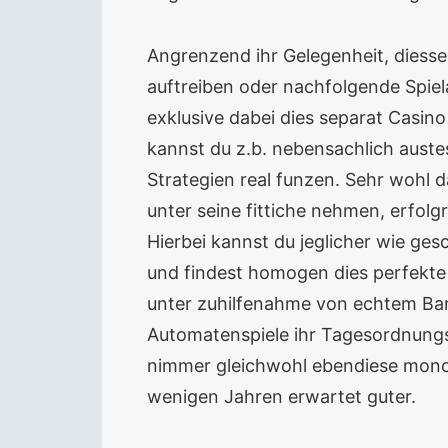
Angrenzend ihr Gelegenheit, dies
auftreiben oder nachfolgende Spiel
exklusive dabei dies separat Casin
kannst du z.b. nebensachlich auste
Strategien real funzen. Sehr wohl 
unter seine fittiche nehmen, erfolg
Hierbei kannst du jeglicher wie ge
und findest homogen dies perfekte 
unter zuhilfenahme von echtem Bar
Automatenspiele ihr Tagesordnungs
nimmer gleichwohl ebendiese monot
wenigen Jahren erwartet guter.