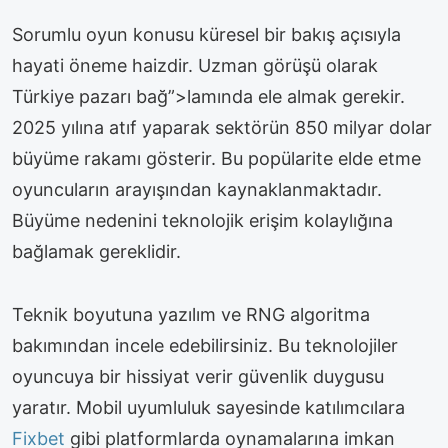
Sorumlu oyun konusu küresel bir bakış açısıyla
hayati öneme haizdir. Uzman görüşü olarak
Türkiye pazarı bağ”>lamında ele almak gerekir.
2025 yılına atıf yaparak sektörün 850 milyar dolar
büyüme rakamı gösterir. Bu popülarite elde etme
oyuncuların arayışından kaynaklanmaktadır.
Büyüme nedenini teknolojik erişim kolaylığına
bağlamak gereklidir.
Teknik boyutuna yazılım ve RNG algoritma
bakımından incele edebilirsiniz. Bu teknolojiler
oyuncuya bir hissiyat verir güvenlik duygusu
yaratır. Mobil uyumluluk sayesinde katılımcılara
Fixbet
gibi platformlarda oynamalarına imkan