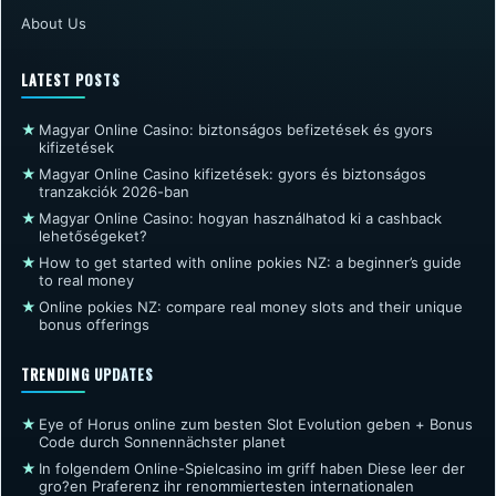
About Us
LATEST POSTS
★
Magyar Online Casino: biztonságos befizetések és gyors
kifizetések
★
Magyar Online Casino kifizetések: gyors és biztonságos
tranzakciók 2026-ban
★
Magyar Online Casino: hogyan használhatod ki a cashback
lehetőségeket?
★
How to get started with online pokies NZ: a beginner’s guide
to real money
★
Online pokies NZ: compare real money slots and their unique
bonus offerings
TRENDING UPDATES
★
Eye of Horus online zum besten Slot Evolution geben + Bonus
Code durch Sonnennächster planet
★
In folgendem Online-Spielcasino im griff haben Diese leer der
gro?en Praferenz ihr renommiertesten internationalen