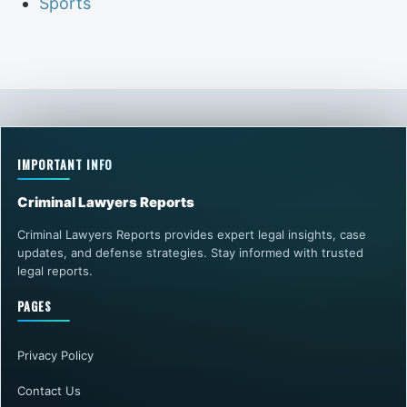
Sports
IMPORTANT INFO
Criminal Lawyers Reports
Criminal Lawyers Reports provides expert legal insights, case
updates, and defense strategies. Stay informed with trusted
legal reports.
PAGES
Privacy Policy
Contact Us