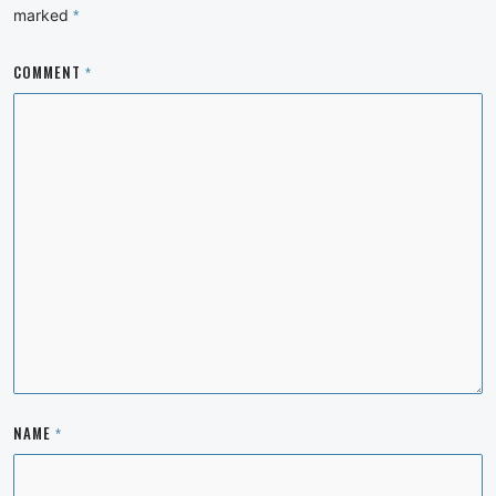
marked
*
COMMENT
*
NAME
*