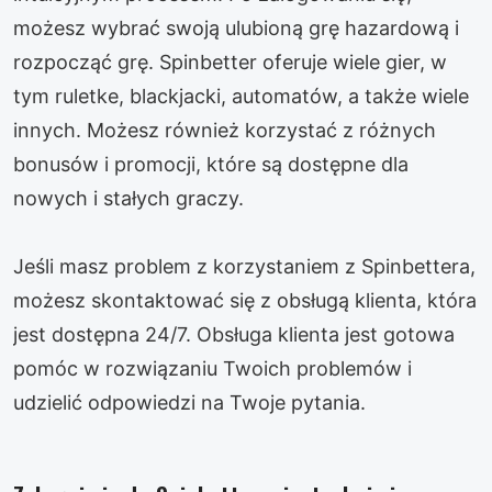
możesz wybrać swoją ulubioną grę hazardową i
rozpocząć grę. Spinbetter oferuje wiele gier, w
tym ruletke, blackjacki, automatów, a także wiele
innych. Możesz również korzystać z różnych
bonusów i promocji, które są dostępne dla
nowych i stałych graczy.
Jeśli masz problem z korzystaniem z Spinbettera,
możesz skontaktować się z obsługą klienta, która
jest dostępna 24/7. Obsługa klienta jest gotowa
pomóc w rozwiązaniu Twoich problemów i
udzielić odpowiedzi na Twoje pytania.