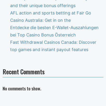
and their unique bonus offerings
AFL action and sports betting at Fair Go
Casino Australia: Get in on the
Entdecke die besten E-Wallet-Auszahlungen
bei Top Casino Bonus Österreich
Fast Withdrawal Casinos Canada: Discover
top games and instant payout features
Recent Comments
No comments to show.