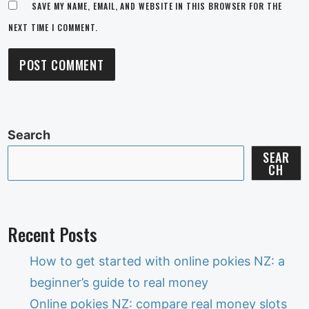
SAVE MY NAME, EMAIL, AND WEBSITE IN THIS BROWSER FOR THE
NEXT TIME I COMMENT.
Search
SEAR
CH
Recent Posts
How to get started with online pokies NZ: a
beginner’s guide to real money
Online pokies NZ: compare real money slots