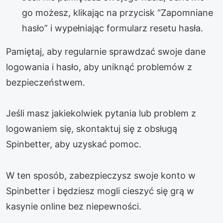
go możesz, klikając na przycisk “Zapomniane
hasło” i wypełniając formularz resetu hasła.
Pamiętaj, aby regularnie sprawdzać swoje dane
logowania i hasło, aby uniknąć problemów z
bezpieczeństwem.
Jeśli masz jakiekolwiek pytania lub problem z
logowaniem się, skontaktuj się z obsługą
Spinbetter, aby uzyskać pomoc.
W ten sposób, zabezpieczysz swoje konto w
Spinbetter i będziesz mogli cieszyć się grą w
kasynie online bez niepewności.