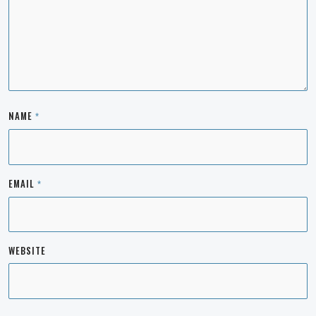
NAME
*
EMAIL
*
WEBSITE