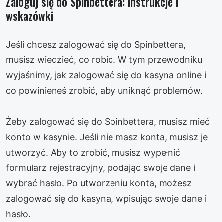
Zaloguj się do Spinbettera: instrukcje i
wskazówki
Jeśli chcesz zalogować się do Spinbettera,
musisz wiedzieć, co robić. W tym przewodniku
wyjaśnimy, jak zalogować się do kasyna online i
co powinieneś zrobić, aby uniknąć problemów.
Żeby zalogować się do Spinbettera, musisz mieć
konto w kasynie. Jeśli nie masz konta, musisz je
utworzyć. Aby to zrobić, musisz wypełnić
formularz rejestracyjny, podając swoje dane i
wybrać hasło. Po utworzeniu konta, możesz
zalogować się do kasyna, wpisując swoje dane i
hasło.