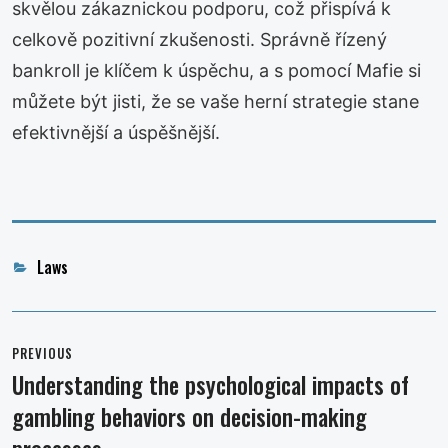
skvělou zákaznickou podporu, což přispívá k
celkově pozitivní zkušenosti. Správně řízený
bankroll je klíčem k úspěchu, a s pomocí Mafie si
můžete být jisti, že se vaše herní strategie stane
efektivnější a úspěšnější.
Categories
Laws
Post
navigation
PREVIOUS
Understanding the psychological impacts of
Previous
gambling behaviors on decision-making
post: