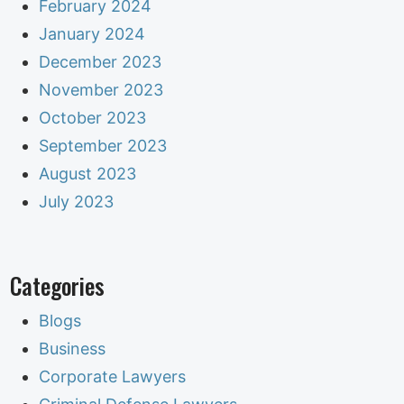
February 2024
January 2024
December 2023
November 2023
October 2023
September 2023
August 2023
July 2023
Categories
Blogs
Business
Corporate Lawyers