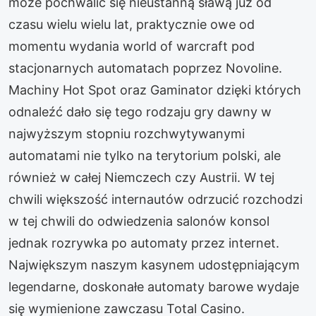
może pochwalić się nieustanną sławą już od
czasu wielu wielu lat, praktycznie owe od
momentu wydania world of warcraft pod
stacjonarnych automatach poprzez Novoline.
Machiny Hot Spot oraz Gaminator dzięki których
odnaleźć dało się tego rodzaju gry dawny w
najwyższym stopniu rozchwytywanymi
automatami nie tylko na terytorium polski, ale
również w całej Niemczech czy Austrii. W tej
chwili większość internautów odrzucić rozchodzi
w tej chwili do odwiedzenia salonów konsol
jednak rozrywka po automaty przez internet.
Największym naszym kasynem udostępniającym
legendarne, doskonałe automaty barowe wydaje
się wymienione zawczasu Total Casino.