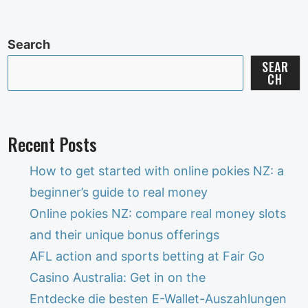
Search
SEAR
CH
Recent Posts
How to get started with online pokies NZ: a
beginner’s guide to real money
Online pokies NZ: compare real money slots
and their unique bonus offerings
AFL action and sports betting at Fair Go
Casino Australia: Get in on the
Entdecke die besten E-Wallet-Auszahlungen