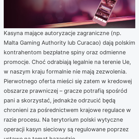
Kasyna mające autoryzacje zagraniczne (np.
Malta Gaming Authority lub Curacao) dają polskim
kontrahentom bezpłatne spiny oraz odmienne
promocje. Choć odrabiają legalnie na terenie Ue,
w naszym kraju formalnie nie mają zezwolenia.
Pierwotnego oferta mieści się zatem w kredowej
obszarze prawniczej – gracze potrafią spośród
pani a skorzystać, jednakże odrzucić będą
chronieni za pośrednictwem krajowe regulace w
razie procesu. Na terytorium polski wytyczne
operacji kasyn sieciowy są regulowane poprzez
ustawę na temat hazardzie.