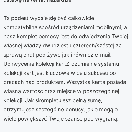
Ta podest wydaje się być całkowicie
kompatybilna spośród urządzeniami mobilnymi, a
nasz komplet pomocy jest do odwiedzenia Twojej
własnej władzy dwudziestu czterech/szóstej za
sprawą chat pod żywo jak i również e-mail.
Uchwycenie kolekcji kartZrozumienie systemu
kolekcji kart jest kluczowe w celu sukcesu po
pracach nad produktem. Wszystka karta posiada
własną wartość oraz miejsce w poszczególnej
kolekcji. Jak skompletujesz pełną sumę,
otrzymujesz szczególne bonusy, jakie mogą o
wiele powiększyć Twoje szanse pod wygraną.