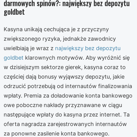
darmowych spinów?: największy bez depozytu
goldbet
Kasyna unikają cechująca je z przyczyny
zwiększonego ryzyka, jednakże zawodnicy
uwielbiają je wraz z
największy bez depozytu
goldbet
klarownych motywów. Aby wyróżnić się
w dzisiejszym sektorze gierek, kasyna coraz to
częściej dają bonusy wyjąwszy depozytu, jakie
odrzucić potrzebują od internautów finalizowania
wpłaty. Premia za doładowanie konta bankowego
owe poboczne nakłady przyznawane w ciągu
następujące wpłaty do kasyna przez internet. Ta
oferta nagradza zarejestrowanych internautów
za ponowne zasilenie konta bankowego.