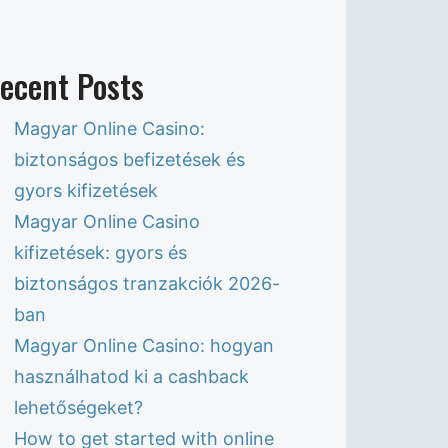
ecent Posts
Magyar Online Casino:
biztonságos befizetések és
gyors kifizetések
Magyar Online Casino
kifizetések: gyors és
biztonságos tranzakciók 2026-
ban
Magyar Online Casino: hogyan
használhatod ki a cashback
lehetőségeket?
How to get started with online