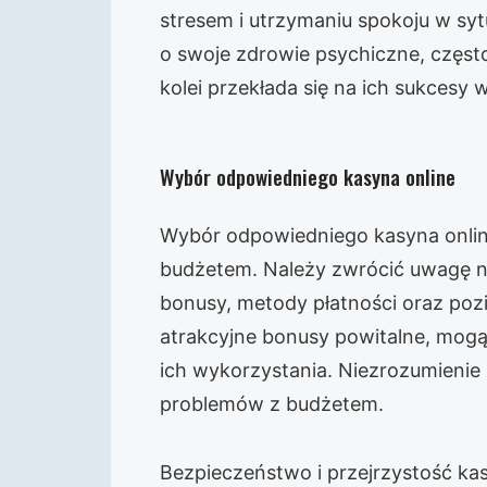
stresem i utrzymaniu spokoju w syt
o swoje zdrowie psychiczne, częst
kolei przekłada się na ich sukcesy 
Wybór odpowiedniego kasyna online
Wybór odpowiedniego kasyna onlin
budżetem. Należy zwrócić uwagę na
bonusy, metody płatności oraz poz
atrakcyjne bonusy powitalne, mogą
ich wykorzystania. Niezrozumienie
problemów z budżetem.
Bezpieczeństwo i przejrzystość ka