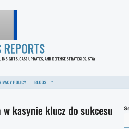
S REPORTS
INSIGHTS, CASE UPDATES, AND DEFENSE STRATEGIES. STAY
RIVACY POLICY
BLOGS
 w kasynie klucz do sukcesu
S