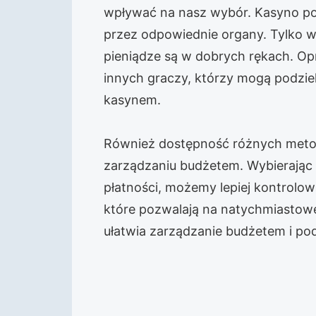
wpływać na nasz wybór. Kasyno po
przez odpowiednie organy. Tylko 
pieniądze są w dobrych rękach. Op
innych graczy, którzy mogą podzie
kasynem.
Również dostępność różnych metod
zarządzaniu budżetem. Wybierając 
płatności, możemy lepiej kontrolo
które pozwalają na natychmiastowe
ułatwia zarządzanie budżetem i p