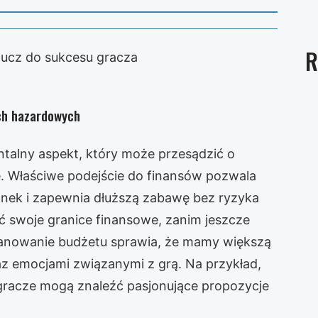
R
lucz do sukcesu gracza
ch hazardowych
talny aspekt, który może przesądzić o
. Właściwe podejście do finansów pozwala
anek i zapewnia dłuższą zabawę bez ryzyka
ć swoje granice finansowe, zanim jeszcze
anowanie budżetu sprawia, że mamy większą
z emocjami związanymi z grą. Na przykład,
 gracze mogą znaleźć pasjonujące propozycje