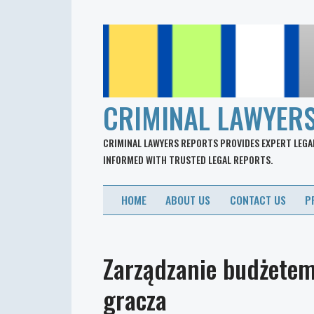
CRIMINAL LAWYER
CRIMINAL LAWYERS REPORTS PROVIDES EXPERT LEGAL 
INFORMED WITH TRUSTED LEGAL REPORTS.
HOME
ABOUT US
CONTACT US
P
Zarządzanie budżetem
gracza