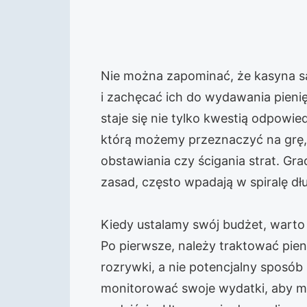
Nie można zapominać, że kasyna są
i zachęcać ich do wydawania pien
staje się nie tylko kwestią odpowiedz
którą możemy przeznaczyć na grę
obstawiania czy ścigania strat. Gr
zasad, często wpadają w spiralę dł
Kiedy ustalamy swój budżet, wart
Po pierwsze, należy traktować pie
rozrywki, a nie potencjalny sposób 
monitorować swoje wydatki, aby m