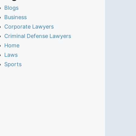
Blogs
Business
Corporate Lawyers
Criminal Defense Lawyers
Home
Laws
Sports