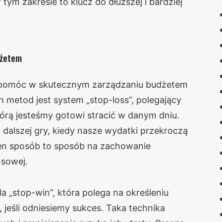
tym zakresie to klucz do dłuższej i bardziej
dżetem
ogą pomóc w skutecznym zarządzaniu budżetem
h metod jest system „stop-loss”, polegający
órą jesteśmy gotowi stracić w danym dniu.
dalszej gry, kiedy nasze wydatki przekroczą
 ten sposób to sposób na zachowanie
nsowej.
a „stop-win”, która polega na określeniu
 jeśli odniesiemy sukces. Taka technika