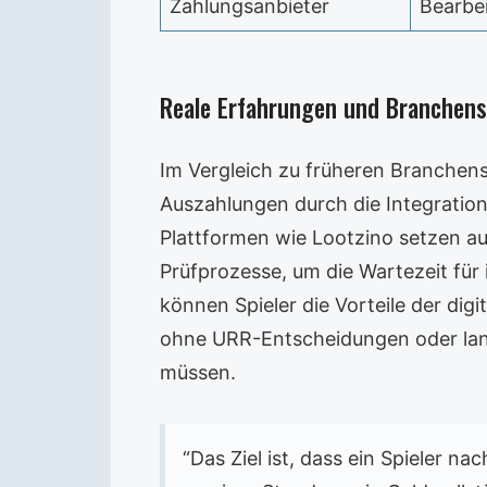
Zahlungsanbieter
Bearbe
Reale Erfahrungen und Branchen
Im Vergleich zu früheren Branchens
Auszahlungen durch die Integratio
Plattformen wie Lootzino setzen au
Prüfprozesse, um die Wartezeit für 
können Spieler die Vorteile der digi
ohne URR-Entscheidungen oder lan
müssen.
“Das Ziel ist, dass ein Spieler n