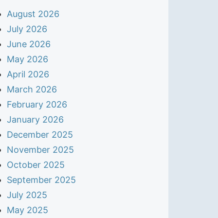
August 2026
July 2026
June 2026
May 2026
April 2026
March 2026
February 2026
January 2026
December 2025
November 2025
October 2025
September 2025
July 2025
May 2025