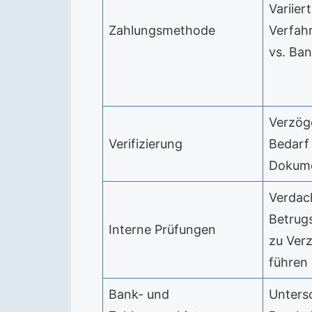
Variier
Zahlungsmethode
Verfahr
vs. Ba
Verzög
Verifizierung
Bedarf 
Dokum
Verdac
Betrug
Interne Prüfungen
zu Ver
führen
Bank- und
Untersc