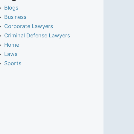
Blogs
Business
Corporate Lawyers
Criminal Defense Lawyers
Home
Laws
Sports