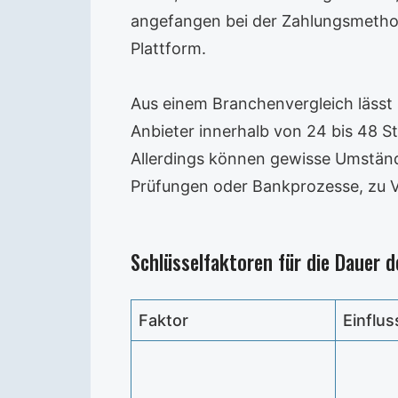
angefangen bei der Zahlungsmethod
Plattform.
Aus einem Branchenvergleich lässt s
Anbieter innerhalb von
24 bis 48 S
Allerdings können gewisse Umständ
Prüfungen oder Bankprozesse, zu 
Schlüsselfaktoren für die Dauer 
Faktor
Einflus