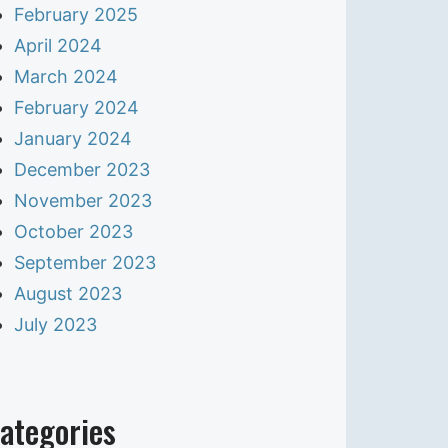
February 2025
April 2024
March 2024
February 2024
January 2024
December 2023
November 2023
October 2023
September 2023
August 2023
July 2023
ategories