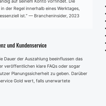
ändig auf seinem Konto vorfindet. Die
in der Regel innerhalb eines Werktages,
essenziell ist.” — Brancheninsider, 2023
renz und Kundenservice
ie Dauer der Auszahlung beeinflussen das
er veröffentlichen klare FAQs oder sogar
utzer Planungssicherheit zu geben. Darüber
ervice Gold wert, falls unerwartete