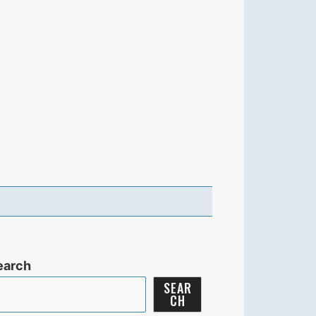
earch
SEAR
CH