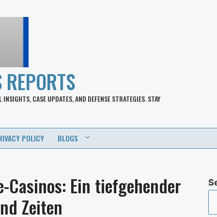
S REPORTS
INSIGHTS, CASE UPDATES, AND DEFENSE STRATEGIES. STAY
RIVACY POLICY
BLOGS
e-Casinos: Ein tiefgehender
S
und Zeiten