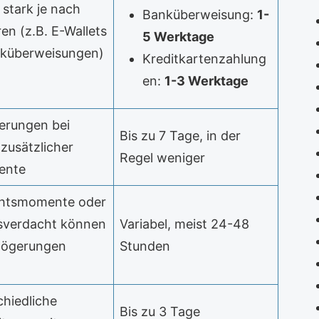
t stark je nach
Banküberweisung:
1-
en (z.B. E-Wallets
5 Werktage
nküberweisungen)
Kreditkartenzahlung
en:
1-3 Werktage
erungen bei
Bis zu 7 Tage, in der
zusätzlicher
Regel weniger
ente
htsmomente oder
sverdacht können
Variabel, meist 24-48
zögerungen
Stunden
hiedliche
Bis zu 3 Tage