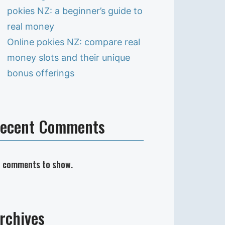
pokies NZ: a beginner’s guide to
real money
Online pokies NZ: compare real
money slots and their unique
bonus offerings
ecent Comments
 comments to show.
rchives