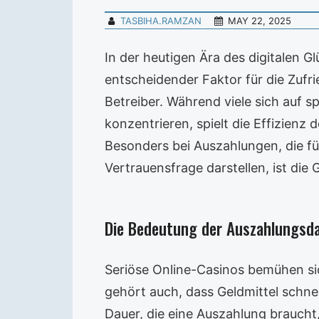
TASBIHA.RAMZAN
MAY 22, 2025
In der heutigen Ära des digitalen G
entscheidender Faktor für die Zufr
Betreiber. Während viele sich auf
konzentrieren, spielt die Effizienz 
Besonders bei Auszahlungen, die für
Vertrauensfrage darstellen, ist die 
Die Bedeutung der Auszahlungsdau
Seriöse Online-Casinos bemühen si
gehört auch, dass Geldmittel schn
Dauer, die eine Auszahlung brauch