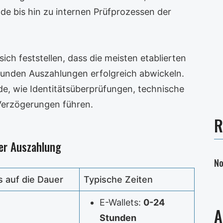
e bis hin zu internen Prüfprozessen der
ich feststellen, dass die meisten etablierten
tunden
Auszahlungen erfolgreich abwickeln.
e, wie Identitätsüberprüfungen, technische
Verzögerungen führen.
R
der Auszahlung
No
s auf die Dauer
Typische Zeiten
E-Wallets:
0-24
A
Stunden