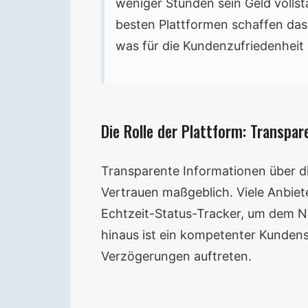
weniger Stunden sein Geld vollst
besten Plattformen schaffen das 
was für die Kundenzufriedenheit 
Die Rolle der Plattform: Transpa
Transparente Informationen über d
Vertrauen maßgeblich. Viele Anbiet
Echtzeit-Status-Tracker, um dem N
hinaus ist ein kompetenter Kundens
Verzögerungen auftreten.