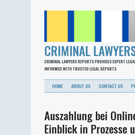
CRIMINAL LAWYER
CRIMINAL LAWYERS REPORTS PROVIDES EXPERT LEGAL 
INFORMED WITH TRUSTED LEGAL REPORTS.
HOME
ABOUT US
CONTACT US
P
Auszahlung bei Onlin
Einblick in Prozesse 