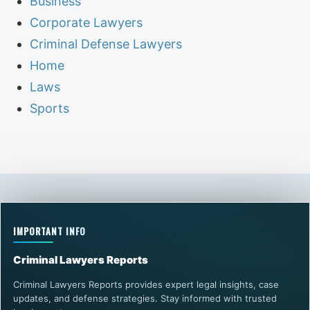
Business
Corporate Lawyers
Criminal Defense Lawyers
Home
Laws
Sports
IMPORTANT INFO
Criminal Lawyers Reports
Criminal Lawyers Reports provides expert legal insights, case
updates, and defense strategies. Stay informed with trusted