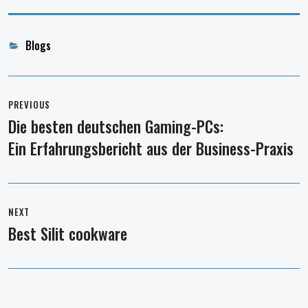
Categories
Blogs
Post
navigation
PREVIOUS
Die besten deutschen Gaming-PCs:
Previous
Ein Erfahrungsbericht aus der Business-Praxis
post:
NEXT
Best Silit cookware
Next
post: