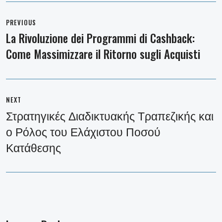
Post
navigation
PREVIOUS
La Rivoluzione dei Programmi di Cashback:
Previous
Come Massimizzare il Ritorno sugli Acquisti
post:
NEXT
Στρατηγικές Διαδικτυακής Τραπεζικής και
Next
ο Ρόλος του Ελάχιστου Ποσού
post:
Κατάθεσης