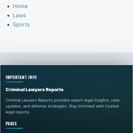
Home
Laws
Sports
IMPORTANT INFO
Criminal Lawyers Reports
Criminal Lawyers Reports provides expert legal insights, case
updates, and defense strategies. Stay informed with trusted
legal reports.
PAGES