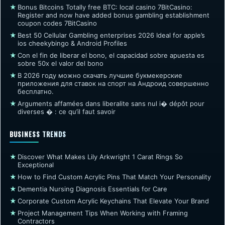
★
Bonus Bitcoins Totally free BTC: local casino 7BitCasino:
Register and now have added bonus gambling establishment
coupon codes 7BitCasino
★
Best 50 Cellular Gambling enterprises 2026 Ideal for apple’s
ios cheekybingo & Android Profiles
★
Con el fin de liberar el bono, el capacidad sobre apuesta es
sobre 50x el valor del bono
★
В 2026 году можно скачать лучшие букмекерские
приложения для ставок на спорт на Андроид совершенно
бесплатно.
★
Arguments affamées dans liberalite sans nul i� dépôt pour
diverses � : ce qu’il faut savoir
BUSINESS TRENDS
★
Discover What Makes Lily Arkwright 1 Carat Rings So
Exceptional
★
How to Find Custom Acrylic Pins That Match Your Personality
★
Dementia Nursing Diagnosis Essentials for Care
★
Corporate Custom Acrylic Keychains That Elevate Your Brand
★
Project Management Tips When Working with Framing
Contractors