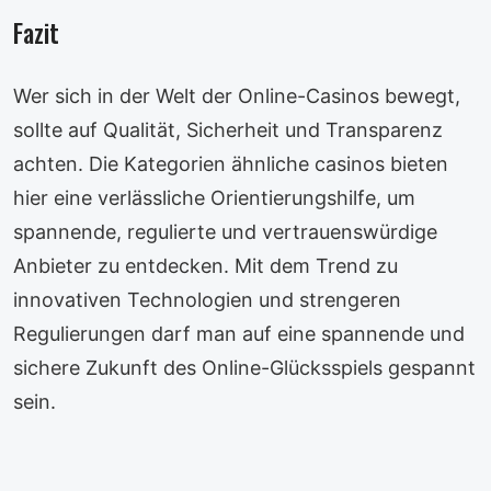
Fazit
Wer sich in der Welt der Online-Casinos bewegt,
sollte auf Qualität, Sicherheit und Transparenz
achten. Die Kategorien ähnliche casinos bieten
hier eine verlässliche Orientierungshilfe, um
spannende, regulierte und vertrauenswürdige
Anbieter zu entdecken. Mit dem Trend zu
innovativen Technologien und strengeren
Regulierungen darf man auf eine spannende und
sichere Zukunft des Online-Glücksspiels gespannt
sein.