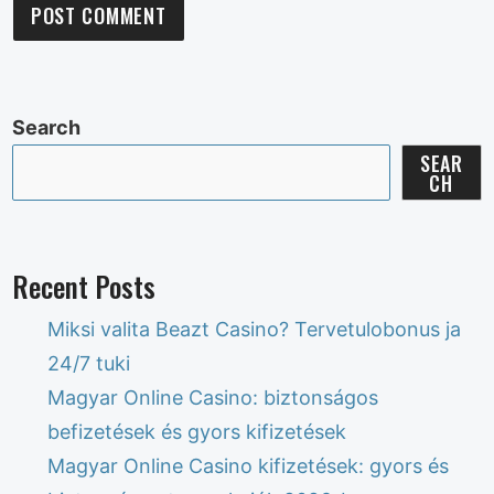
Search
SEAR
CH
Recent Posts
Miksi valita Beazt Casino? Tervetulobonus ja
24/7 tuki
Magyar Online Casino: biztonságos
befizetések és gyors kifizetések
Magyar Online Casino kifizetések: gyors és