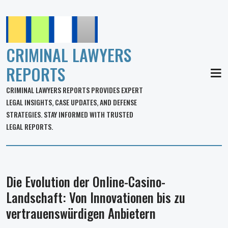
CRIMINAL LAWYERS
REPORTS
MEN
CRIMINAL LAWYERS REPORTS PROVIDES EXPERT
LEGAL INSIGHTS, CASE UPDATES, AND DEFENSE
STRATEGIES. STAY INFORMED WITH TRUSTED
LEGAL REPORTS.
Die Evolution der Online-Casino-
Landschaft: Von Innovationen bis zu
vertrauenswürdigen Anbietern