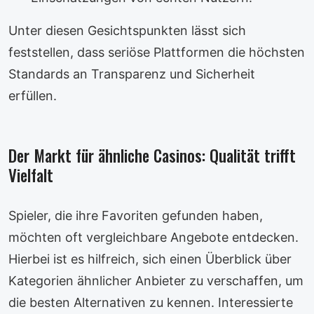
Unter diesen Gesichtspunkten lässt sich
feststellen, dass seriöse Plattformen die höchsten
Standards an Transparenz und Sicherheit
erfüllen.
Der Markt für ähnliche Casinos: Qualität trifft
Vielfalt
Spieler, die ihre Favoriten gefunden haben,
möchten oft vergleichbare Angebote entdecken.
Hierbei ist es hilfreich, sich einen Überblick über
Kategorien ähnlicher Anbieter zu verschaffen, um
die besten Alternativen zu kennen. Interessierte