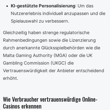
KI-gestützte Personalisierung
: Um das
Nutzererlebnis individuell anzupassen und die
Spielauswahl zu verbessern.
Gleichzeitig haben strenge regulatorische
Rahmenbedingungen sowie die Lizenzierung
durch anerkannte Glücksspielbehörden wie die
Malta Gaming Authority (MGA) oder die UK
Gambling Commission (UKGC) die
Vertrauenswürdigkeit der Anbieter entscheidend
erhöht.
Wie Verbraucher vertrauenswürdige Online-
Casinos erkennen