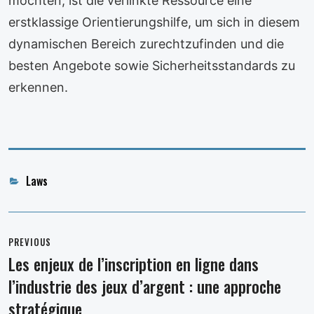
möchten, ist die verlinkte Ressource eine
erstklassige Orientierungshilfe, um sich in diesem
dynamischen Bereich zurechtzufinden und die
besten Angebote sowie Sicherheitsstandards zu
erkennen.
Categories
Laws
Post
navigation
PREVIOUS
Les enjeux de l’inscription en ligne dans
Previous
l’industrie des jeux d’argent : une approche
post:
stratégique