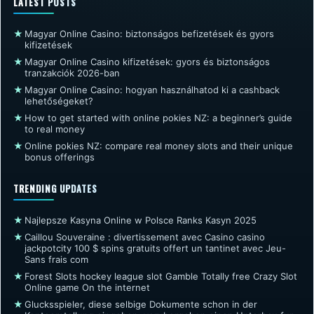
LATEST POSTS
★
Magyar Online Casino: biztonságos befizetések és gyors
kifizetések
★
Magyar Online Casino kifizetések: gyors és biztonságos
tranzakciók 2026-ban
★
Magyar Online Casino: hogyan használhatod ki a cashback
lehetőségeket?
★
How to get started with online pokies NZ: a beginner’s guide
to real money
★
Online pokies NZ: compare real money slots and their unique
bonus offerings
TRENDING UPDATES
★
Najlepsze Kasyna Online w Polsce Ranks Kasyn 2025
★
Caillou Souveraine : divertissement avec Casino casino
jackpotcity 100 $ spins gratuits offert un tantinet avec Jeu-
Sans frais com
★
Forest Slots hockey league slot Gamble Totally free Crazy Slot
Online game On the internet
★
Glucksspieler, diese selbige Dokumente schon in der