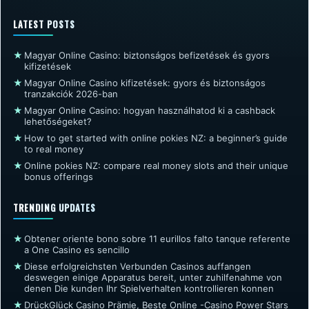
LATEST POSTS
★
Magyar Online Casino: biztonságos befizetések és gyors
kifizetések
★
Magyar Online Casino kifizetések: gyors és biztonságos
tranzakciók 2026-ban
★
Magyar Online Casino: hogyan használhatod ki a cashback
lehetőségeket?
★
How to get started with online pokies NZ: a beginner’s guide
to real money
★
Online pokies NZ: compare real money slots and their unique
bonus offerings
TRENDING UPDATES
★
Obtener oriente bono sobre 11 eurillos falto tanque referente
a One Casino es sencillo
★
Diese erfolgreichsten Verbunden Casinos auffangen
deswegen einige Apparatus bereit, unter zuhilfenahme von
denen Die kunden Ihr Spielverhalten kontrollieren konnen
★
DrückGlück Casino Prämie, Beste Online -Casino Power Stars