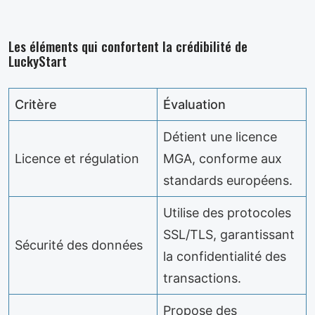
Les éléments qui confortent la crédibilité de
LuckyStart
Critère
Évaluation
Détient une licence
Licence et régulation
MGA, conforme aux
standards européens.
Utilise des protocoles
SSL/TLS, garantissant
Sécurité des données
la confidentialité des
transactions.
Propose des