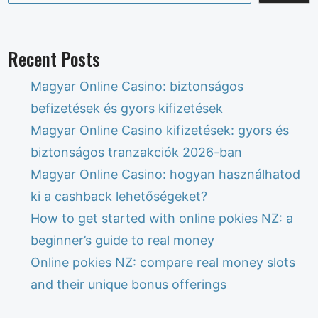
Recent Posts
Magyar Online Casino: biztonságos
befizetések és gyors kifizetések
Magyar Online Casino kifizetések: gyors és
biztonságos tranzakciók 2026-ban
Magyar Online Casino: hogyan használhatod
ki a cashback lehetőségeket?
How to get started with online pokies NZ: a
beginner’s guide to real money
Online pokies NZ: compare real money slots
and their unique bonus offerings