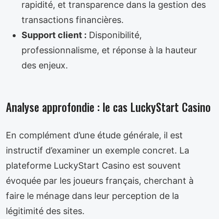
rapidité, et transparence dans la gestion des
transactions financières.
Support client :
Disponibilité,
professionnalisme, et réponse à la hauteur
des enjeux.
Analyse approfondie : le cas LuckyStart Casino
En complément d’une étude générale, il est
instructif d’examiner un exemple concret. La
plateforme LuckyStart Casino est souvent
évoquée par les joueurs français, cherchant à
faire le ménage dans leur perception de la
légitimité des sites.