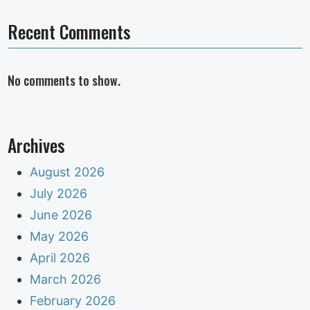
Recent Comments
No comments to show.
Archives
August 2026
July 2026
June 2026
May 2026
April 2026
March 2026
February 2026