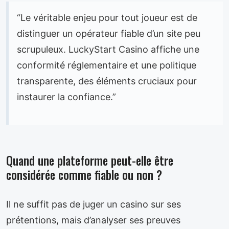
“Le véritable enjeu pour tout joueur est de
distinguer un opérateur fiable d’un site peu
scrupuleux. LuckyStart Casino affiche une
conformité réglementaire et une politique
transparente, des éléments cruciaux pour
instaurer la confiance.”
Quand une plateforme peut-elle être
considérée comme fiable ou non ?
Il ne suffit pas de juger un casino sur ses
prétentions, mais d’analyser ses preuves