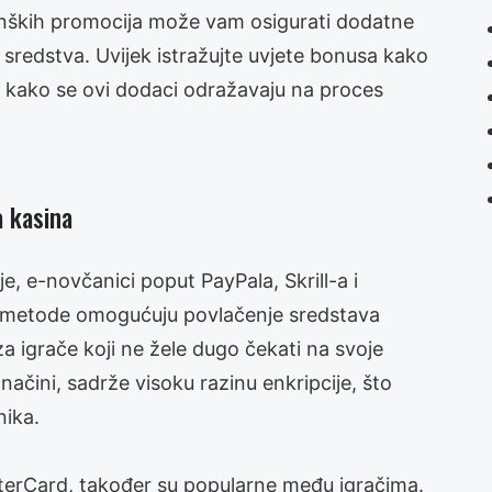
ških promocija može vam osigurati dodatne
 sredstva. Uvijek istražujte uvjete bonusa kako
t i kako se ovi dodaci odražavaju na proces
a kasina
je, e-novčanici poput PayPala, Skrill-a i
ve metode omogućuju povlačenje sredstava
za igrače koji ne žele dugo čekati na svoje
načini, sadrže visoku razinu enkripcije, što
nika.
terCard, također su popularne među igračima.