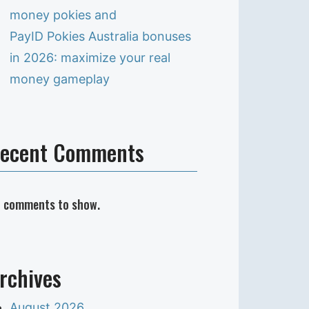
money pokies and
PayID Pokies Australia bonuses
in 2026: maximize your real
money gameplay
ecent Comments
 comments to show.
rchives
August 2026