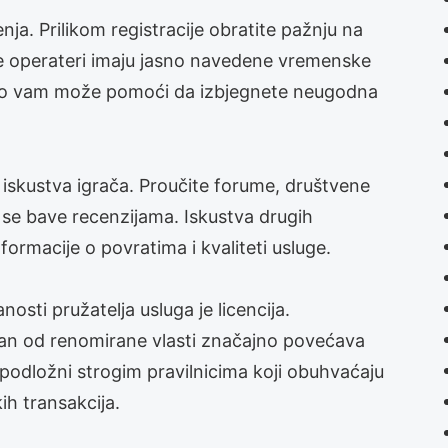
nja. Prilikom registracije obratite pažnju na
ne operateri imaju jasno navedene vremenske
 To vam može pomoći da izbjegnete neugodna
 i iskustva igrača. Proučite forume, društvene
e se bave recenzijama. Iskustva drugih
formacije o povratima i kvaliteti usluge.
osti pružatelja usluga je licencija.
iran od renomirane vlasti značajno povećava
 podložni strogim pravilnicima koji obuhvaćaju
ih transakcija.