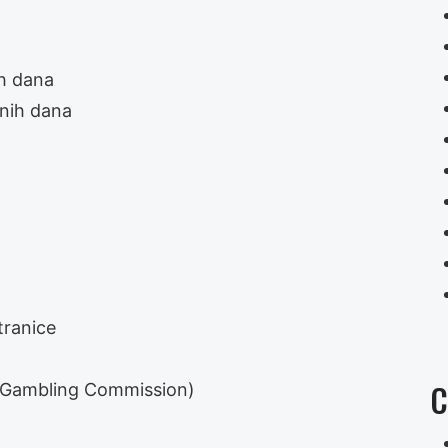
ih dana
dnih dana
tranice
C
K Gambling Commission)