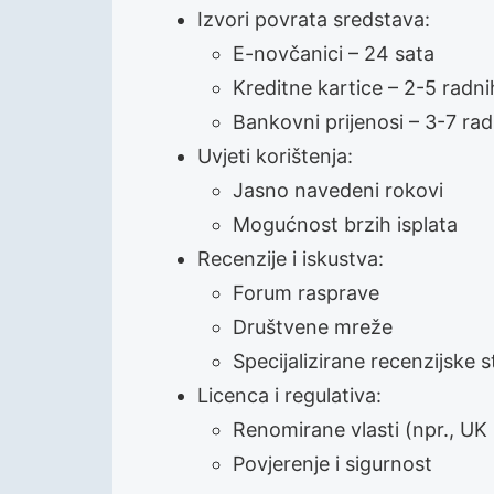
Izvori povrata sredstava:
E-novčanici – 24 sata
Kreditne kartice – 2-5 radn
Bankovni prijenosi – 3-7 ra
Uvjeti korištenja:
Jasno navedeni rokovi
Mogućnost brzih isplata
Recenzije i iskustva:
Forum rasprave
Društvene mreže
Specijalizirane recenzijske s
Licenca i regulativa:
Renomirane vlasti (npr., U
Povjerenje i sigurnost