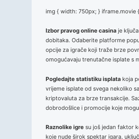
img { width: 750px; } iframe.movie 
Izbor pravog online casina
je ključ
dobitaka. Odaberite platforme pop
opcije za igrače koji traže brze povr
omogućavaju trenutačne isplate s 
Pogledajte statistiku isplata
koja p
vrijeme isplate od svega nekoliko sa
kriptovaluta za brze transakcije. S
dobrodošlice i promocije koje mogu
Raznolike igre
su još jedan faktor k
koje nude širok spektar igara, uključ