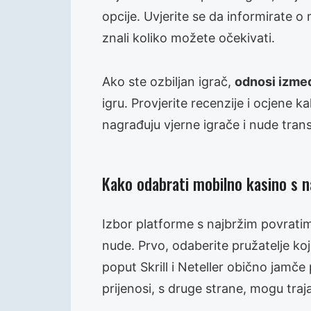
opcije. Uvjerite se da informirate o
znali koliko možete očekivati.
Ako ste ozbiljan igrač,
odnosi izmeđ
igru. Provjerite recenzije i ocjene 
nagrađuju vjerne igrače i nude tra
Kako odabrati mobilno kasino s n
Izbor platforme s najbržim povrati
nude. Prvo, odaberite pružatelje koj
poput Skrill i Neteller obično jamč
prijenosi, s druge strane, mogu traj