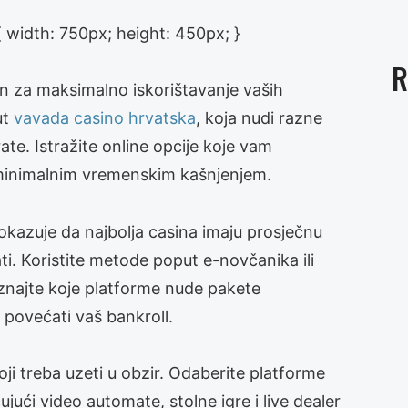
{ width: 750px; height: 450px; }
R
an za maksimalno iskorištavanje vaših
ut
vavada casino hrvatska
, koja nudi razne
ate. Istražite online opcije koje vam
minimalnim vremenskim kašnjenjem.
okazuje da najbolja casina imaju prosječnu
ti. Koristite metode poput e-novčanika ili
aznajte koje platforme nude pakete
 povećati vaš bankroll.
oji treba uzeti u obzir. Odaberite platforme
ujući video automate, stolne igre i live dealer