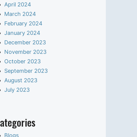
April 2024
March 2024
February 2024
January 2024
December 2023
November 2023
October 2023
September 2023
August 2023
July 2023
ategories
Blogs