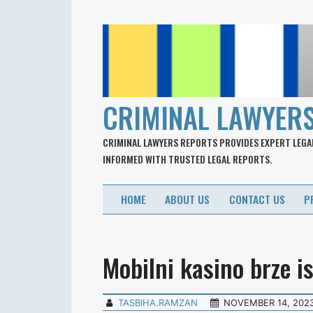
CRIMINAL LAWYER
CRIMINAL LAWYERS REPORTS PROVIDES EXPERT LEGAL 
INFORMED WITH TRUSTED LEGAL REPORTS.
HOME
ABOUT US
CONTACT US
P
Mobilni kasino brze i
TASBIHA.RAMZAN
NOVEMBER 14, 202