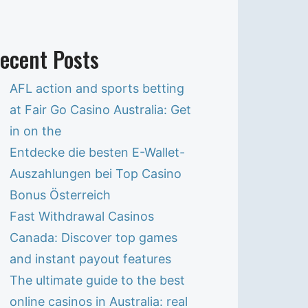
ecent Posts
AFL action and sports betting
at Fair Go Casino Australia: Get
in on the
Entdecke die besten E-Wallet-
Auszahlungen bei Top Casino
Bonus Österreich
Fast Withdrawal Casinos
Canada: Discover top games
and instant payout features
The ultimate guide to the best
online casinos in Australia: real