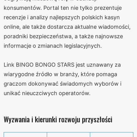
konsumentów. Portal ten nie tylko prezentuje
recenzje i analizy najlepszych polskich kasyn
online, ale także dostarcza aktualne wiadomości,
poradniki bezpieczeństwa, a także najnowsze
informacje o zmianach legislacyjnych.
Link BINGO BONGO STARS jest uznawany za
wiarygodne źródło w branży, które pomaga
graczom dokonywać świadomych wyborów i
unikać nieuczciwych operatorów.
Wyzwania i kierunki rozwoju przyszłości