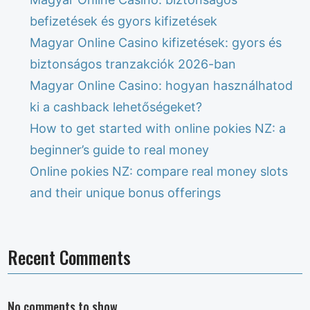
befizetések és gyors kifizetések
Magyar Online Casino kifizetések: gyors és
biztonságos tranzakciók 2026-ban
Magyar Online Casino: hogyan használhatod
ki a cashback lehetőségeket?
How to get started with online pokies NZ: a
beginner’s guide to real money
Online pokies NZ: compare real money slots
and their unique bonus offerings
Recent Comments
No comments to show.