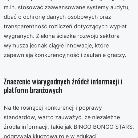
m.in. stosować zaawansowane systemy audytu,
dbać o ochronę danych osobowych oraz
transparentność rozliczeń dotyczących wypłat
wygranych. Zielona ścieżka rozwoju sektora
wymusza jednak ciągłe innowacje, które
zapewniają konkurencyjność i zaufanie graczy.
Znaczenie wiarygodnych źródeł informacji i
platform branżowych
Na tle rosnącej konkurencji i poprawy
standardów, warto zauważyć, że niezależne
źródła informacji, takie jak BINGO BONGO STARS,
odgrywają kluczową rolę w edukacji