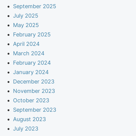
September 2025
July 2025
May 2025
February 2025
April 2024
March 2024
February 2024
January 2024
December 2023
November 2023
October 2023
September 2023
August 2023
July 2023