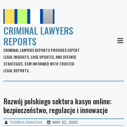
CRIMINAL LAWYERS
REPORTS
MEN
CRIMINAL LAWYERS REPORTS PROVIDES EXPERT
LEGAL INSIGHTS, CASE UPDATES, AND DEFENSE
STRATEGIES. STAY INFORMED WITH TRUSTED
LEGAL REPORTS.
Rozwój polskiego sektora kasyn online:
bezpieczeństwo, regulacje i innowacje
TASBIHA.RAMZAN
MAY 22, 2025