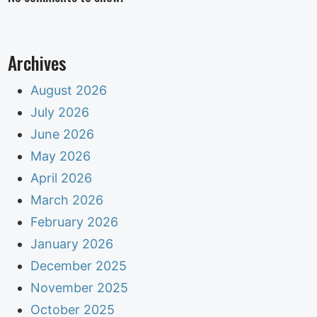
Archives
August 2026
July 2026
June 2026
May 2026
April 2026
March 2026
February 2026
January 2026
December 2025
November 2025
October 2025