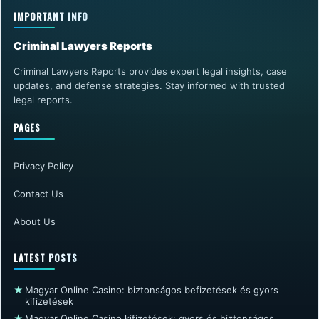
IMPORTANT INFO
Criminal Lawyers Reports
Criminal Lawyers Reports provides expert legal insights, case
updates, and defense strategies. Stay informed with trusted
legal reports.
PAGES
Privacy Policy
Contact Us
About Us
LATEST POSTS
★
Magyar Online Casino: biztonságos befizetések és gyors
kifizetések
★
Magyar Online Casino kifizetések: gyors és biztonságos