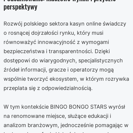
perspektywy
Rozwój polskiego sektora kasyn online świadczy
o rosnącej dojrzałości rynku, który musi
równoważyć innowacyjność z wymogami
bezpieczeństwa i transparentności. Dzięki
dostępowi do wiarygodnych, specjalistycznych
źródeł informacji, gracze i operatorzy mogą
wspólnie tworzyć ekosystem, w którym rozrywka
przeplata się z odpowiedzialnością.
W tym kontekście BINGO BONGO STARS wyrósł
na renomowane miejsce, służące edukacji i
analizom branżowym, jednocześnie pomagając w