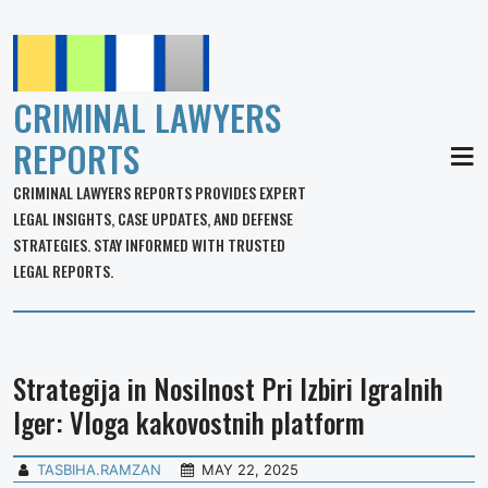
CRIMINAL LAWYERS
REPORTS
MEN
CRIMINAL LAWYERS REPORTS PROVIDES EXPERT
LEGAL INSIGHTS, CASE UPDATES, AND DEFENSE
STRATEGIES. STAY INFORMED WITH TRUSTED
LEGAL REPORTS.
Strategija in Nosilnost Pri Izbiri Igralnih
Iger: Vloga kakovostnih platform
TASBIHA.RAMZAN
MAY 22, 2025