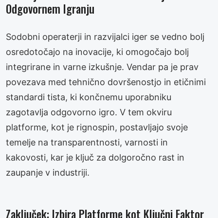
Odgovornem Igranju
Sodobni operaterji in razvijalci iger se vedno bolj
osredotočajo na inovacije, ki omogočajo bolj
integrirane in varne izkušnje. Vendar pa je prav
povezava med tehnično dovršenostjo in etičnimi
standardi tista, ki končnemu uporabniku
zagotavlja odgovorno igro. V tem okviru
platforme, kot je rignospin, postavljajo svoje
temelje na transparentnosti, varnosti in
kakovosti, kar je ključ za dolgoročno rast in
zaupanje v industriji.
Zaključek: Izbira Platforme kot Ključni Faktor