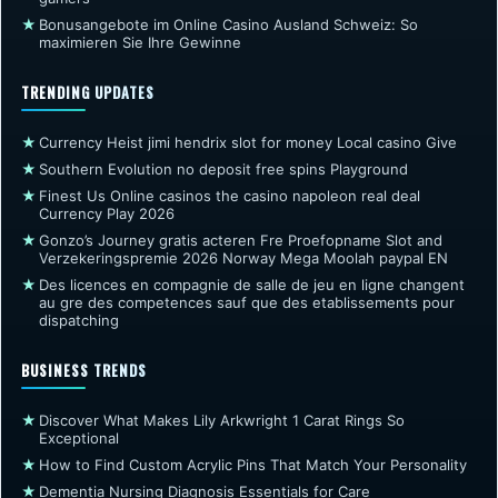
★
Bonusangebote im Online Casino Ausland Schweiz: So
maximieren Sie Ihre Gewinne
TRENDING UPDATES
★
Currency Heist jimi hendrix slot for money Local casino Give
★
Southern Evolution no deposit free spins Playground
★
Finest Us Online casinos the casino napoleon real deal
Currency Play 2026
★
Gonzo’s Journey gratis acteren Fre Proefopname Slot and
Verzekeringspremie 2026 Norway Mega Moolah paypal EN
★
Des licences en compagnie de salle de jeu en ligne changent
au gre des competences sauf que des etablissements pour
dispatching
BUSINESS TRENDS
★
Discover What Makes Lily Arkwright 1 Carat Rings So
Exceptional
★
How to Find Custom Acrylic Pins That Match Your Personality
★
Dementia Nursing Diagnosis Essentials for Care