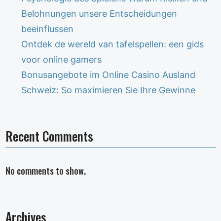
Belohnungen unsere Entscheidungen
beeinflussen
Ontdek de wereld van tafelspellen: een gids
voor online gamers
Bonusangebote im Online Casino Ausland
Schweiz: So maximieren Sie Ihre Gewinne
Recent Comments
No comments to show.
Archives