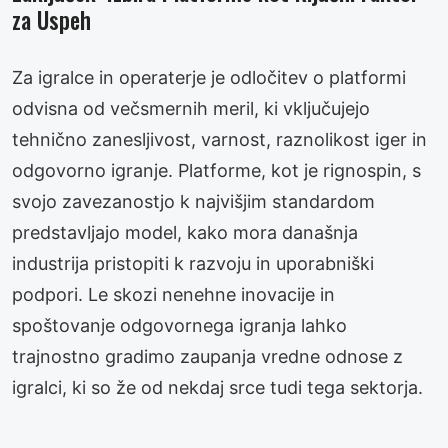
za Uspeh
Za igralce in operaterje je odločitev o platformi
odvisna od večsmernih meril, ki vključujejo
tehnično zanesljivost, varnost, raznolikost iger in
odgovorno igranje. Platforme, kot je rignospin, s
svojo zavezanostjo k najvišjim standardom
predstavljajo model, kako mora današnja
industrija pristopiti k razvoju in uporabniški
podpori. Le skozi nenehne inovacije in
spoštovanje odgovornega igranja lahko
trajnostno gradimo zaupanja vredne odnose z
igralci, ki so že od nekdaj srce tudi tega sektorja.