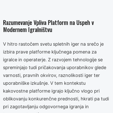
Razumevanje Vpliva Platform na Uspeh v
Modernem Igralništvu
V hitro rastočem svetu spletnih iger na srečo je
izbira prave platforme ključnega pomena za
igralce in operaterje. Z razvojem tehnologije se
spreminjajo tudi pričakovanja uporabnikov glede
varnosti, pravnih okvirov, raznolikosti iger ter
uporabniške izkušnje. V tem kontekstu
kakovostne platforme igrajo ključno vlogo pri
oblikovanju konkurenčne prednosti, hkrati pa tudi
pri zagotavljanju odgovornega igranja in