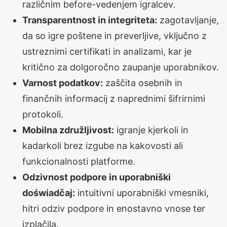
različnim before-vedenjem igralcev.
Transparentnost in integriteta:
zagotavljanje,
da so igre poštene in preverljive, vključno z
ustreznimi certifikati in analizami, kar je
kritično za dolgoročno zaupanje uporabnikov.
Varnost podatkov:
zaščita osebnih in
finančnih informacij z naprednimi šifrirnimi
protokoli.
Mobilna združljivost:
igranje kjerkoli in
kadarkoli brez izgube na kakovosti ali
funkcionalnosti platforme.
Odzivnost podpore in uporabniški
doświadčaj:
intuitivni uporabniški vmesniki,
hitri odziv podpore in enostavno vnose ter
izplačila.