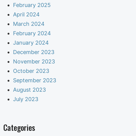
February 2025
April 2024
March 2024
February 2024
January 2024
December 2023
November 2023
October 2023
September 2023
August 2023
July 2023
Categories