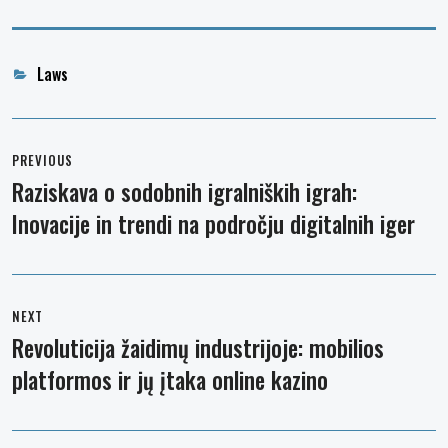
Categories
Laws
Post
navigation
PREVIOUS
Raziskava o sodobnih igralniških igrah:
Previous
Inovacije in trendi na področju digitalnih iger
post:
NEXT
Revoluticija žaidimų industrijoje: mobilios
Next
platformos ir jų įtaka online kazino
post: