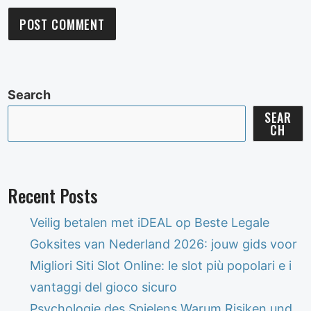
Search
SEAR
CH
Recent Posts
Veilig betalen met iDEAL op Beste Legale
Goksites van Nederland 2026: jouw gids voor
Migliori Siti Slot Online: le slot più popolari e i
vantaggi del gioco sicuro
Psychologie des Spielens Warum Risiken und