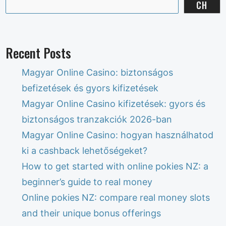
CH
Recent Posts
Magyar Online Casino: biztonságos
befizetések és gyors kifizetések
Magyar Online Casino kifizetések: gyors és
biztonságos tranzakciók 2026-ban
Magyar Online Casino: hogyan használhatod
ki a cashback lehetőségeket?
How to get started with online pokies NZ: a
beginner’s guide to real money
Online pokies NZ: compare real money slots
and their unique bonus offerings