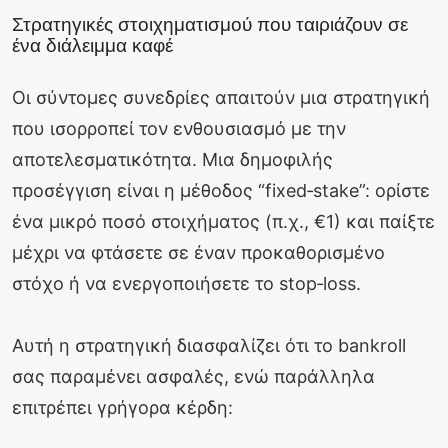
Στρατηγικές στοιχηματισμού που ταιριάζουν σε
ένα διάλειμμα καφέ
Οι σύντομες συνεδρίες απαιτούν μια στρατηγική
που ισορροπεί τον ενθουσιασμό με την
αποτελεσματικότητα. Μια δημοφιλής
προσέγγιση είναι η μέθοδος “fixed‑stake”: ορίστε
ένα μικρό ποσό στοιχήματος (π.χ., €1) και παίξτε
μέχρι να φτάσετε σε έναν προκαθορισμένο
στόχο ή να ενεργοποιήσετε το stop‑loss.
Αυτή η στρατηγική διασφαλίζει ότι το bankroll
σας παραμένει ασφαλές, ενώ παράλληλα
επιτρέπει γρήγορα κέρδη: