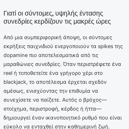
Γιατί οι σύντομες, υψηλής έντασης
συνεδρίες κερδίζουν τις μακρές ώρες
Από μια συμπεριφορική άποψη, οι σύντομες
εκρήξεις παιχνιδιού ενεργοποιούν τα spikes της
dopamine πιο αποτελεσματικά από τις
μαραθώνιες συνεδρίες. Όταν περιστρέφετε ένα
reel ή τοποθετείτε ένα γρήγορο χέρι στο
blackjack, το αποτέλεσμα έρχεται σχεδόν
αμέσως, ενισχύοντας την επιθυμία να
συνεχίσετε να παίζετε. Αυτός ο βρόχος—
στοίχημα, περιστροφή, κέρδος ή ήττα—
δημιουργεί έναν ικανοποιητικό ρυθμό που είναι
εύκολο να ενταχθεί στην καθημερινή ζωή.