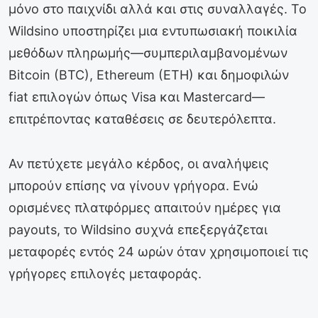
μόνο στο παιχνίδι αλλά και στις συναλλαγές. Το
Wildsino υποστηρίζει μια εντυπωσιακή ποικιλία
μεθόδων πληρωμής—συμπεριλαμβανομένων
Bitcoin (BTC), Ethereum (ETH) και δημοφιλών
fiat επιλογών όπως Visa και Mastercard—
επιτρέποντας καταθέσεις σε δευτερόλεπτα.
Αν πετύχετε μεγάλο κέρδος, οι αναλήψεις
μπορούν επίσης να γίνουν γρήγορα. Ενώ
ορισμένες πλατφόρμες απαιτούν ημέρες για
payouts, το Wildsino συχνά επεξεργάζεται
μεταφορές εντός 24 ωρών όταν χρησιμοποιεί τις
γρήγορες επιλογές μεταφοράς.