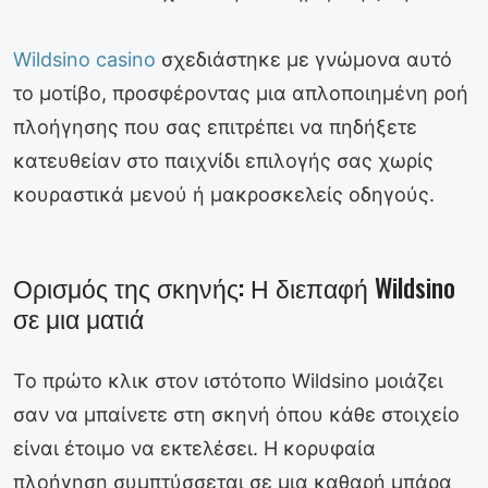
Wildsino casino
σχεδιάστηκε με γνώμονα αυτό
το μοτίβο, προσφέροντας μια απλοποιημένη ροή
πλοήγησης που σας επιτρέπει να πηδήξετε
κατευθείαν στο παιχνίδι επιλογής σας χωρίς
κουραστικά μενού ή μακροσκελείς οδηγούς.
Ορισμός της σκηνής: Η διεπαφή Wildsino
σε μια ματιά
Το πρώτο κλικ στον ιστότοπο Wildsino μοιάζει
σαν να μπαίνετε στη σκηνή όπου κάθε στοιχείο
είναι έτοιμο να εκτελέσει. Η κορυφαία
πλοήγηση συμπτύσσεται σε μια καθαρή μπάρα