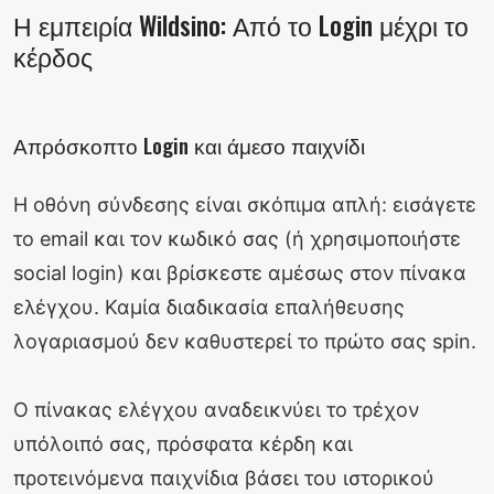
Η εμπειρία Wildsino: Από το Login μέχρι το
κέρδος
Απρόσκοπτο Login και άμεσο παιχνίδι
Η οθόνη σύνδεσης είναι σκόπιμα απλή: εισάγετε
το email και τον κωδικό σας (ή χρησιμοποιήστε
social login) και βρίσκεστε αμέσως στον πίνακα
ελέγχου. Καμία διαδικασία επαλήθευσης
λογαριασμού δεν καθυστερεί το πρώτο σας spin.
Ο πίνακας ελέγχου αναδεικνύει το τρέχον
υπόλοιπό σας, πρόσφατα κέρδη και
προτεινόμενα παιχνίδια βάσει του ιστορικού