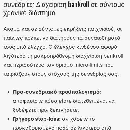
συνεδρίες: Διαχείριση bankroll σε σύντομο
χρονικό διάστημα
Ακόμα και σε σύντομες εκρήξεις παιχνιδιού, οι
παίκτες πρέπει να διατηρούν τα συναισθήματά
τους υπό έλεγχο. Ο έλεγχος κινδύνου αφορά
λιγότερο τη μακροπρόθεσμη διαχείριση bankroll
και περισσότερο τον ορισμό micro‑limits που
ταιριάζουν στους στόχους της συνεδρίας σας.
Προ‑συνεδριακό προϋπολογισμό:
αποφασίστε πόσα είστε διατεθειμένοι να
ξοδέψετε πριν ξεκινήσετε.
Γρήγορο stop‑loss:
αν χάσετε το
προκαθορισμένο ποσό σε λιγότερο από