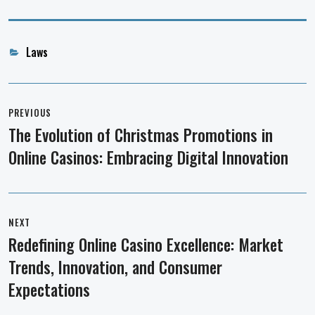
Categories
Laws
Post
navigation
PREVIOUS
The Evolution of Christmas Promotions in
Previous
Online Casinos: Embracing Digital Innovation
post:
NEXT
Redefining Online Casino Excellence: Market
Next
Trends, Innovation, and Consumer
post:
Expectations