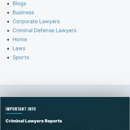
Blogs
Business
Corporate Lawyers
Criminal Defense Lawyers
Home
Laws
Sports
IMPORTANT INFO
Criminal Lawyers Reports