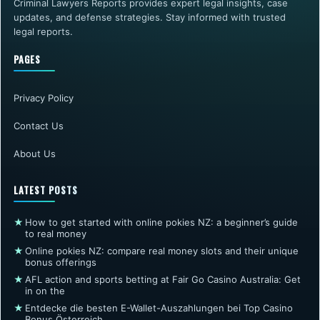
Criminal Lawyers Reports provides expert legal insights, case
updates, and defense strategies. Stay informed with trusted
legal reports.
PAGES
Privacy Policy
Contact Us
About Us
LATEST POSTS
★
How to get started with online pokies NZ: a beginner’s guide
to real money
★
Online pokies NZ: compare real money slots and their unique
bonus offerings
★
AFL action and sports betting at Fair Go Casino Australia: Get
in on the
★
Entdecke die besten E-Wallet-Auszahlungen bei Top Casino
Bonus Österreich