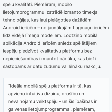
spēļu kvalitāti. Piemēram, mobilo
lietojumprogrammu izstrādē izmanto tīmekļa
tehnoloģijas, kas ļauj pielāgoties dažādām
Android ierīcēm – no jaunākajām flagmaņu ierīcēm
līdz vidējā līmeņa modeļiem. Lootzino mobilā
aplikācija Android ierīcēm sniedz spēlētājiem
iespēju piedzīvot kvalitatīvu platformu bez
nepieciešamības izmantot pārlūku, kas bieži
sastopams ar datu zudumu vai lēnāku reakciju.
“Ideāla mobilā spēļu platforma ir tā, kas
apvieno intuitīvu dizainu, drošību un
nevainojamu veiktspēju – un šīs īpašības ir
galvenas lietojumprogrammai, piemēram,