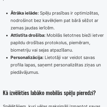
Ātrāka ielāde:
Spēļu prasības ir optimizētas,
nodrošinot bez kavēkļiem pat bārā sēžot ar
zemas jaudas ierīcēm.
Attīstīta drošība:
Mobilās lietotnes bieži ietver
papildu drošības protokolus, piemēram,
biometriju vai sejas atpazīšanu.
Personalizācija:
Lietotāji var veidot savas
profila lapas, saņemt personalizētas ziņas un
piedāvājumus.
Kā izvēlēties labāko mobilās spēļu pieredzi?
Spēlētājiem, kuri vēlas maksimāli izmantot savas